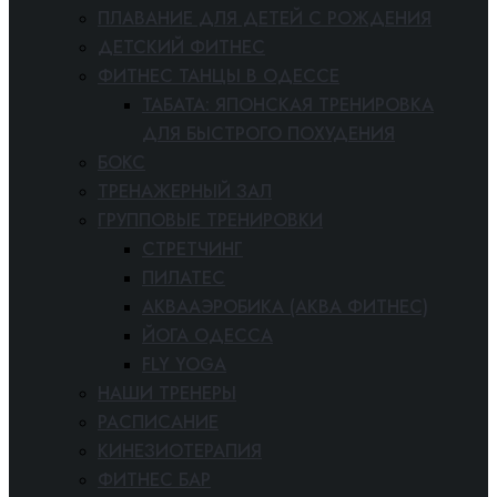
ПЛАВАНИЕ ДЛЯ ДЕТЕЙ С РОЖДЕНИЯ
ДЕТСКИЙ ФИТНЕС
ФИТНЕС ТАНЦЫ В ОДЕССЕ
ТАБАТА: ЯПОНСКАЯ ТРЕНИРОВКА
ДЛЯ БЫСТРОГО ПОХУДЕНИЯ
БОКС
ТРЕНАЖЕРНЫЙ ЗАЛ
ГРУППОВЫЕ ТРЕНИРОВКИ
СТРЕТЧИНГ
ПИЛАТЕС
АКВААЭРОБИКА (АКВА ФИТНЕС)
ЙОГА ОДЕССА
FLY YOGA
НАШИ ТРЕНЕРЫ
РАСПИСАНИЕ
КИНЕЗИОТЕРАПИЯ
ФИТНЕС БАР