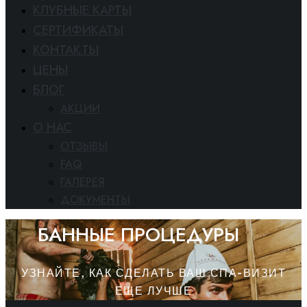
КЛУБНЫЕ КАРТЫ
СЕРТИФИКАТЫ
КОНТАКТЫ
ЦЕНЫ
БЛОГ
АКЦИИ
O HAC
ОТЗЫВЫ
FAQ
ГАЛЕРЕЯ
ДОКУМЕНТЫ
БАННЫЕ ПРОЦЕДУРЫ
УЗНАЙТЕ, КАК СДЕЛАТЬ ВАШ СПА-ВИЗИТ
ЕЩЕ ЛУЧШЕ