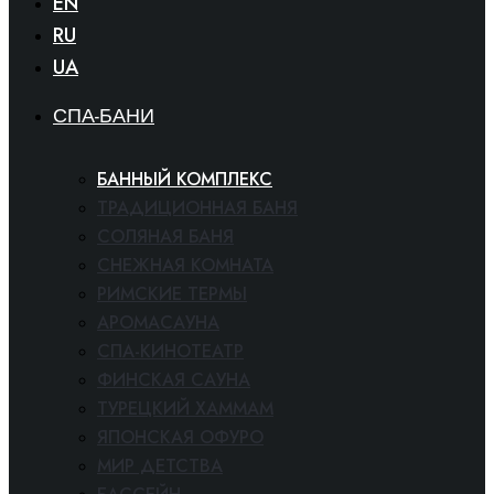
EN
RU
UA
СПА-БАНИ
БАННЫЙ КОМПЛЕКС
ТРАДИЦИОННАЯ БАНЯ
СОЛЯНАЯ БАНЯ
СНЕЖНАЯ КОМНАТА
РИМСКИЕ ТЕРМЫ
АРОМАСАУНА
СПА-КИНОТЕАТР
ФИНСКАЯ САУНА
ТУРЕЦКИЙ ХАММАМ
ЯПОНСКАЯ ОФУРО
МИР ДЕТСТВА