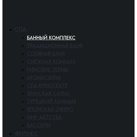
СПА-БАНИ
БАННЫЙ КОМПЛЕКС
ТРАДИЦИОННАЯ БАНЯ
СОЛЯНАЯ БАНЯ
СНЕЖНАЯ КОМНАТА
РИМСКИЕ ТЕРМЫ
АРОМАСАУНА
СПА-КИНОТЕАТР
ФИНСКАЯ САУНА
ТУРЕЦКИЙ ХАММАМ
ЯПОНСКАЯ ОФУРО
МИР ДЕТСТВА
БАССЕЙН
ФИТНЕС