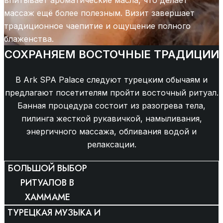
впитывает ароматические масла, что делает
массаж ещё более полезным. Визит завершает
традиционное чаепитие и ощущение полного
блаженства.
СОХРАНЯЕМ ВОСТОЧНЫЕ ТРАДИЦИИ
В Ark SPA Palace следуют турецким обычаям и
предлагают посетителям пройти восточный ритуал.
Банная процедура состоит из разогрева тела,
пилинга жесткой рукавичкой, намыливания,
энергичного массажа, обливания водой и
релаксации.
БОЛЬШОЙ ВЫБОР
РИТУАЛОВ В
ХАММАМЕ​
ТУРЕЦКАЯ МУЗЫКА И