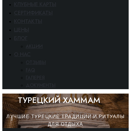
КЛУБНЫЕ КАРТЫ
СЕРТИФИКАТЫ
КОНТАКТЫ
ЦЕНЫ
БЛОГ
АКЦИИ
O HAC
ОТЗЫВЫ
FAQ
ГАЛЕРЕЯ
ДОКУМЕНТЫ
ТУРЕЦКИЙ ХАММАМ
ЛУЧШИЕ ТУРЕЦКИЕ ТРАДИЦИИ И РИТУАЛЫ
ДЛЯ ОТДЫХА