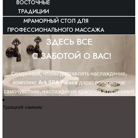
ВОСТОЧНЫЕ
ТРАДИЦИИ
МРАМОРНЫЙ СТОЛ ДЛЯ
ПРОФЕССИОНАЛЬНОГО МАССАЖА
ЗДЕСЬ ВСЕ
С ЗАБОТОЙ О ВАС!
Созданный, чтобы доставлять наслаждение,
комплекс Ark SPA Palace дарит прекрасное
самочувствие, наслаждение красотой и гармонией
Турецкий хаммам