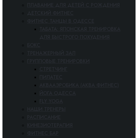
ПЛАВАНИЕ ДЛЯ ДЕТЕЙ С РОЖДЕНИЯ
ДЕТСКИЙ ФИТНЕС
ФИТНЕС ТАНЦЫ В ОДЕССЕ
ТАБАТА: ЯПОНСКАЯ ТРЕНИРОВКА
ДЛЯ БЫСТРОГО ПОХУДЕНИЯ
БОКС
ТРЕНАЖЕРНЫЙ ЗАЛ
ГРУППОВЫЕ ТРЕНИРОВКИ
СТРЕТЧИНГ
ПИЛАТЕС
АКВААЭРОБИКА (АКВА ФИТНЕС)
ЙОГА ОДЕССА
FLY YOGA
НАШИ ТРЕНЕРЫ
РАСПИСАНИЕ
КИНЕЗИОТЕРАПИЯ
ФИТНЕС БАР