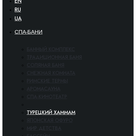
EN
RU
UA
СПА-БАНИ
БАННЫЙ КОМПЛЕКС
ТРАДИЦИОННАЯ БАНЯ
СОЛЯНАЯ БАНЯ
СНЕЖНАЯ КОМНАТА
РИМСКИЕ ТЕРМЫ
АРОМАСАУНА
СПА-КИНОТЕАТР
ФИНСКАЯ САУНА
ТУРЕЦКИЙ ХАММАМ
ЯПОНСКАЯ ОФУРО
МИР ДЕТСТВА