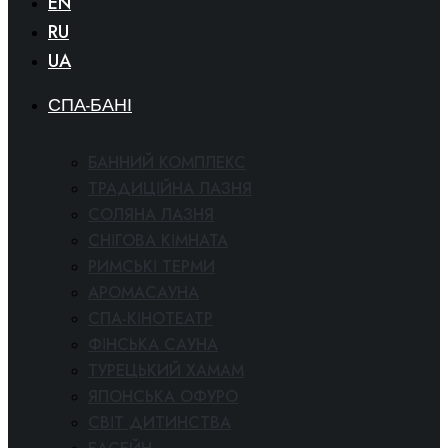
EN
RU
UA
СПА-БАНІ
БАННИЙ КОМПЛЕКС
ТРАДИЦІЙНА ЛАЗНЯ
СОЛЯНА ЛАЗНЯ
СНІГОВА КІМНАТА
РИМСЬКІ ТЕРМИ
АРОМАСАУНА
СПА-КІНОТЕАТР
ФІНСЬКА САУНА
ТУРЕЦЬКИЙ ХАМАМ
ЯПОНСЬКА ОФУРО
СВІТ ДИТИНСТВА