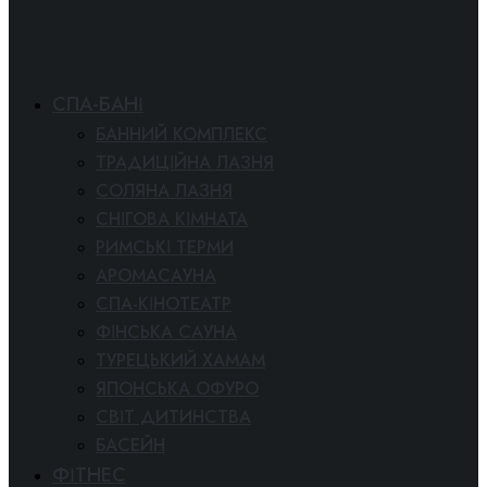
СПА-БАНІ
БАННИЙ КОМПЛЕКС
ТРАДИЦІЙНА ЛАЗНЯ
СОЛЯНА ЛАЗНЯ
СНІГОВА КІМНАТА
РИМСЬКІ ТЕРМИ
АРОМАСАУНА
СПА-КІНОТЕАТР
ФІНСЬКА САУНА
ТУРЕЦЬКИЙ ХАМАМ
ЯПОНСЬКА ОФУРО
СВІТ ДИТИНСТВА
БАСЕЙН
ФІТНЕС