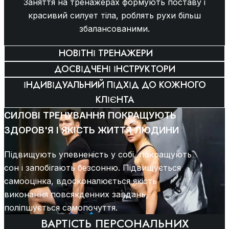
Заняття на тренажерах формують поставу і
красивий силует тіла, роблять рухи більш
збалансованими.
НОВІТНІ ТРЕНАЖЕРИ
ДОСВІДЧЕНІ ІНСТРУКТОРИ
ІНДИВІДУАЛЬНИЙ ПІДХІД ДО КОЖНОГО
КЛІЄНТА
СИЛОВІ ТРЕНУВАННЯ ПОКРАЩУЮТЬ
ЗДОРОВ'Я І ЯКІСТЬ ЖИТТЯ ЛЮДИНИ
Підвищують упевненість у собі, покращують
сон і запобігають безсонню. Підвищується
самооцінка, вдосконалюється якість
виконання повсякденних завдань,
поліпшується самопочуття.
ВАРТІСТЬ ПЕРСОНАЛЬНИХ