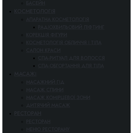
БАСЕЙН
КОСМЕТОЛОГІЯ
АПАРАТНА КОСМЕТОЛОГІЯ
РАДІОХВИЛЬОВИЙ ЛІФТИНГ
КОРЕКЦІЯ ФІГУРИ
КОСМЕТОЛОГІЯ ОБЛИЧЧЯ І ТІЛА
САЛОН КРАСИ
СПА-РИТУАЛ ДЛЯ ВОЛОССЯ
СПА-ОБГОРТАННЯ ДЛЯ ТІЛА
МАСАЖІ
МАСАЖНИЙ ГІД
МАСАЖ СПИНИ
МАСАЖ КОМІРЦЕВОЇ ЗОНИ
ДИТЯЧИЙ МАСАЖ
РЕСТОРАН
РЕСТОРАН
МЕНЮ РЕСТОРАНУ