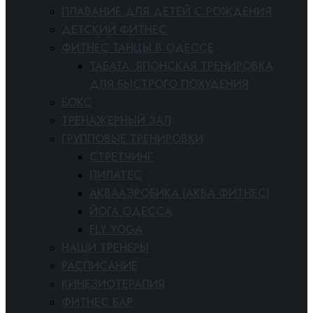
ПЛАВАНИЕ ДЛЯ ДЕТЕЙ С РОЖДЕНИЯ
ДЕТСКИЙ ФИТНЕС
ФИТНЕС ТАНЦЫ В ОДЕССЕ
ТАБАТА: ЯПОНСКАЯ ТРЕНИРОВКА
ДЛЯ БЫСТРОГО ПОХУДЕНИЯ
БОКС
ТРЕНАЖЕРНЫЙ ЗАЛ
ГРУППОВЫЕ ТРЕНИРОВКИ
СТРЕТЧИНГ
ПИЛАТЕС
АКВААЭРОБИКА (АКВА ФИТНЕС)
ЙОГА ОДЕССА
FLY YOGA
НАШИ ТРЕНЕРЫ
РАСПИСАНИЕ
КИНЕЗИОТЕРАПИЯ
ФИТНЕС БАР