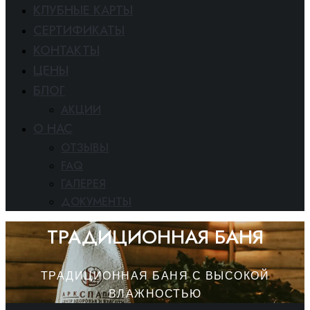
КЛУБНЫЕ КАРТЫ
СЕРТИФИКАТЫ
КОНТАКТЫ
ЦЕНЫ
БЛОГ
АКЦИИ
O HAC
ОТЗЫВЫ
FAQ
ГАЛЕРЕЯ
ДОКУМЕНТЫ
ТРАДИЦИОННАЯ БАНЯ
ТРАДИЦИОННАЯ БАНЯ С ВЫСОКОЙ
ВЛАЖНОСТЬЮ