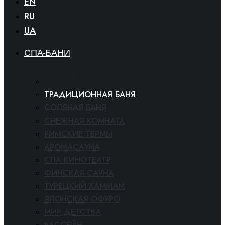
EN
RU
UA
СПА-БАНИ
БАННЫЙ КОМПЛЕКС
ТРАДИЦИОННАЯ БАНЯ
СОЛЯНАЯ БАНЯ
СНЕЖНАЯ КОМНАТА
РИМСКИЕ ТЕРМЫ
АРОМАСАУНА
СПА-КИНОТЕАТР
ФИНСКАЯ САУНА
ТУРЕЦКИЙ ХАММАМ
ЯПОНСКАЯ ОФУРО
МИР ДЕТСТВА