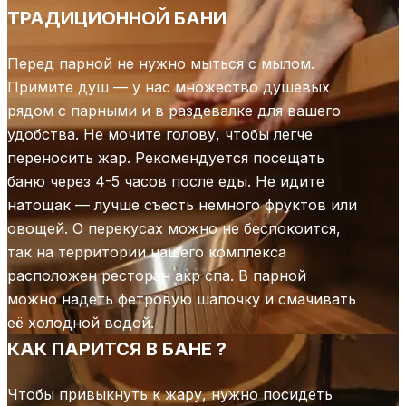
ТРАДИЦИОННОЙ БАНИ
Перед парной не нужно мыться с мылом.
Примите душ — у нас множество душевых
рядом с парными и в раздевалке для вашего
удобства. Не мочите голову, чтобы легче
переносить жар. Рекомендуется посещать
баню через 4-5 часов после еды. Не идите
натощак — лучше съесть немного фруктов или
овощей. О перекусах можно не беспокоится,
так на территории нашего комплекса
расположен ресторан акр спа. В парной
можно надеть фетровую шапочку и смачивать
её холодной водой.
КАК ПАРИТСЯ В БАНЕ ?
Чтобы привыкнуть к жару, нужно посидеть