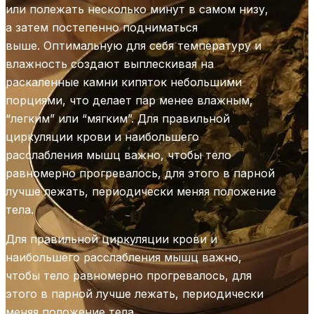
или полежать несколько минут в самом низу,
а затем постепенно подниматься
выше. Оптимальную для себя температуру и
влажность создают выплескивая на
раскаленные камни кипяток небольшими
порциями, что делает пар менее влажным,
“легким” или “мягким”. Для правильной
циркуляции крови и наибольшего
расслабления мышц важно, чтобы тело
равномерно прогревалось, для этого в парной
лучше лежать, периодически меняя положение
тела.
Для правильной циркуляции крови и
наибольшего расслабления мышц важно,
чтобы тело равномерно прогревалось, для
этого в парной лучше лежать, периодически
меняя положение тела.