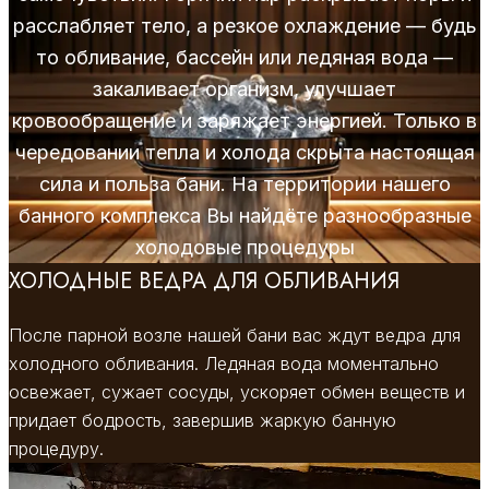
расслабляет тело, а резкое охлаждение — будь
то обливание, бассейн или ледяная вода —
закаливает организм, улучшает
кровообращение и заряжает энергией. Только в
чередовании тепла и холода скрыта настоящая
сила и польза бани. На территории нашего
банного комплекса Вы найдёте разнообразные
холодовые процедуры
ХОЛОДНЫЕ ВЕДРА ДЛЯ ОБЛИВАНИЯ​
После парной возле нашей бани вас ждут ведра для
холодного обливания. Ледяная вода моментально
освежает, сужает сосуды, ускоряет обмен веществ и
придает бодрость, завершив жаркую банную
процедуру.