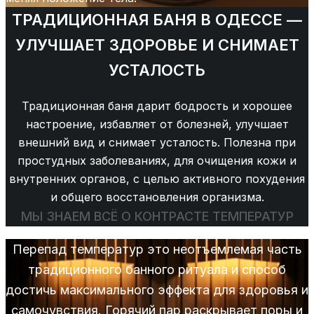
ТРАДИЦИОННАЯ БАНЯ В ОДЕССЕ —
УЛУЧШАЕТ ЗДОРОВЬЕ И СНИМАЕТ
УСТАЛОСТЬ
Традиционная баня дарит бодрость и хорошее
настроение, избавляет от болезней, улучшает
внешний вид и снимает усталость. Полезна при
простудных заболеваниях, для очищения кожи и
внутренних органов, с целью активного похудения
и общего восстановления организма.
МЫ ЗНАЕМ ВСЁ О КОНТРАСТЕ ТЕМПЕРАТУР
Перепад температур это неотъемлемая часть
традиционного банного ритуала и способ
достичь максимального эффекта для здоровья и
самочувствия. Горячий пар раскрывает поры и