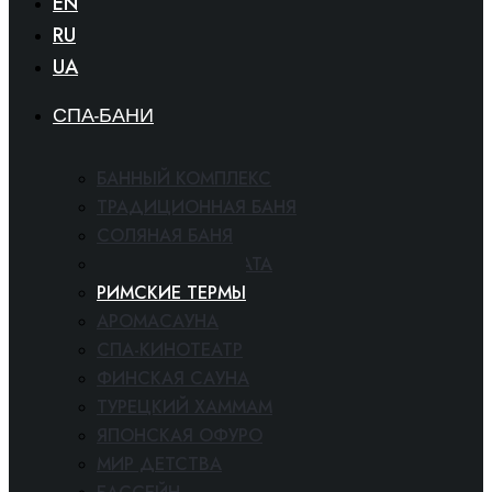
EN
RU
UA
СПА-БАНИ
БАННЫЙ КОМПЛЕКС
ТРАДИЦИОННАЯ БАНЯ
СОЛЯНАЯ БАНЯ
СНЕЖНАЯ КОМНАТА
РИМСКИЕ ТЕРМЫ
АРОМАСАУНА
СПА-КИНОТЕАТР
ФИНСКАЯ САУНА
ТУРЕЦКИЙ ХАММАМ
ЯПОНСКАЯ ОФУРО
МИР ДЕТСТВА