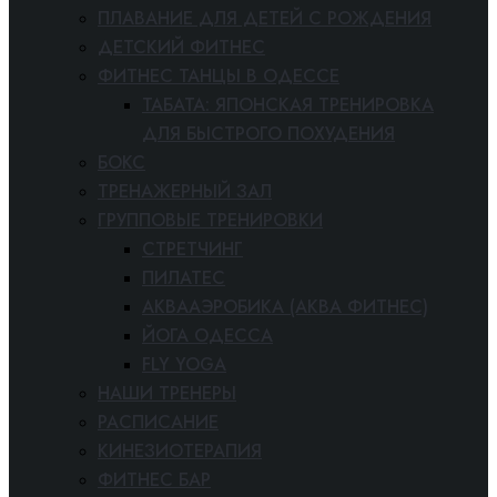
ПЛАВАНИЕ ДЛЯ ДЕТЕЙ С РОЖДЕНИЯ
ДЕТСКИЙ ФИТНЕС
ФИТНЕС ТАНЦЫ В ОДЕССЕ
ТАБАТА: ЯПОНСКАЯ ТРЕНИРОВКА
ДЛЯ БЫСТРОГО ПОХУДЕНИЯ
БОКС
ТРЕНАЖЕРНЫЙ ЗАЛ
ГРУППОВЫЕ ТРЕНИРОВКИ
СТРЕТЧИНГ
ПИЛАТЕС
АКВААЭРОБИКА (АКВА ФИТНЕС)
ЙОГА ОДЕССА
FLY YOGA
НАШИ ТРЕНЕРЫ
РАСПИСАНИЕ
КИНЕЗИОТЕРАПИЯ
ФИТНЕС БАР