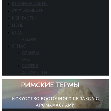
КЛУБНЫЕ КАРТЫ
СЕРТИФИКАТЫ
КОНТАКТЫ
ЦЕНЫ
БЛОГ
АКЦИИ
O HAC
ОТЗЫВЫ
FAQ
ГАЛЕРЕЯ
ДОКУМЕНТЫ
РИМСКИЕ ТЕРМЫ
ИСКУССТВО ВОСТОЧНОГО РЕЛАКСА С
АРОМАМАСЛАМИ