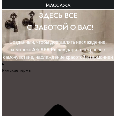
МАССАЖА
ЗДЕСЬ ВСЕ
С ЗАБОТОЙ О ВАС!
Созданный, чтобы доставлять наслаждение,
комплекс Ark SPA Palace дарит прекрасное
самочувствие, наслаждение красотой и гармонией
Римские термы