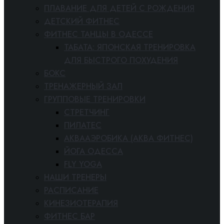
ПЛАВАНИЕ ДЛЯ ДЕТЕЙ С РОЖДЕНИЯ
ДЕТСКИЙ ФИТНЕС
ФИТНЕС ТАНЦЫ В ОДЕССЕ
ТАБАТА: ЯПОНСКАЯ ТРЕНИРОВКА
ДЛЯ БЫСТРОГО ПОХУДЕНИЯ
БОКС
ТРЕНАЖЕРНЫЙ ЗАЛ
ГРУППОВЫЕ ТРЕНИРОВКИ
СТРЕТЧИНГ
ПИЛАТЕС
АКВААЭРОБИКА (АКВА ФИТНЕС)
ЙОГА ОДЕССА
FLY YOGA
НАШИ ТРЕНЕРЫ
РАСПИСАНИЕ
КИНЕЗИОТЕРАПИЯ
ФИТНЕС БАР