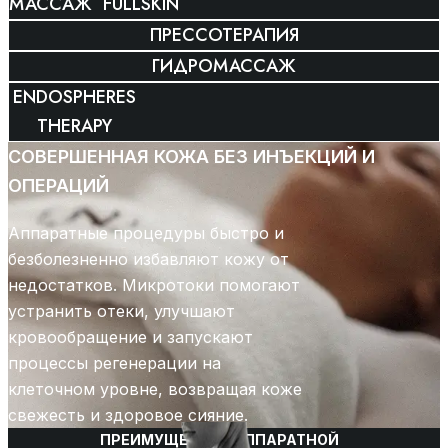
МАССАЖ FULLSKIN
ПРЕССОТЕРАПИЯ
ГИДРОМАССАЖ
ENDOSPHERES
THERAPY
СОВЕРШЕННАЯ КОЖА БЕЗ ИНЪЕКЦИЙ И
ОПЕРАЦИЙ
Аппаратные процедуры быстро и
безболезненно избавляют кожу от
недостатков. Микротоки помогают
устранить отеки, улучшают
кровообращение и запускают
процессы регенерации на
клеточном уровне, возвращая коже
свежесть и здоровое сияние.
ПРЕИМУЩЕСТВА АППАРАТНОЙ