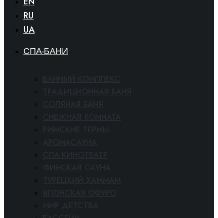
EN
RU
UA
СПА-БАНИ
БАННЫЙ КОМПЛЕКС
ТРАДИЦИОННАЯ БАНЯ
СОЛЯНАЯ БАНЯ
СНЕЖНАЯ КОМНАТА
РИМСКИЕ ТЕРМЫ
АРОМАСАУНА
СПА-КИНОТЕАТР
ФИНСКАЯ САУНА
ТУРЕЦКИЙ ХАММАМ
ЯПОНСКАЯ ОФУРО
МИР ДЕТСТВА