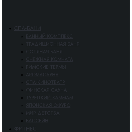
СПА-БАНИ
БАННЫЙ КОМПЛЕКС
ТРАДИЦИОННАЯ БАНЯ
СОЛЯНАЯ БАНЯ
СНЕЖНАЯ КОМНАТА
РИМСКИЕ ТЕРМЫ
АРОМАСАУНА
СПА-КИНОТЕАТР
ФИНСКАЯ САУНА
ТУРЕЦКИЙ ХАММАМ
ЯПОНСКАЯ ОФУРО
МИР ДЕТСТВА
БАССЕЙН
ФИТНЕС