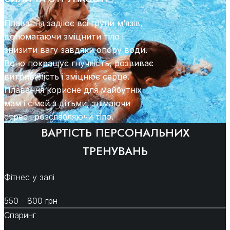
Плавання задіює всі групи м’язів,
допомагаючи зміцнити тіло і
знизити вагу завдяки опору води.
Воно покращує гнучкість, розвиває
витривалість і зміцнює серце.
Плавання корисне для майбутніх
мам і сімей з дітьми, знімаючи
стрес і розслабляючи тіло.
ВАРТІСТЬ ПЕРСОНАЛЬНИХ
ТРЕНУВАНЬ
Фітнес у залі
550 - 800 грн
Спаринг