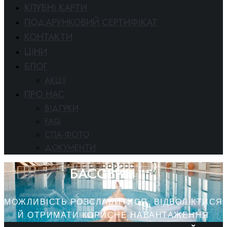
КЛУБНІ КАРТИ
ПОДАРУНКОВИЙ СЕРТИФІКАТ
КОНТАКТИ
ЦІНИ
БЛОГ
АКЦІЇ
ПРО НАС
ВІДГУКИ
FAQ
СПА-ФОТО
ДОКУМЕНТИ
БАССЕЙН
МОЖЛИВІСТЬ РОЗСЛАБИТИСЯ, ВІДВОЛІКТИСЯ
Й ОТРИМАТИ КОРИСНЕ НАВАНТАЖЕННЯ