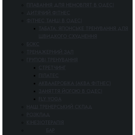
ПЛАВАННЯ ДЛЯ НЕМОВЛЯТ В ОДЕСІ
ДИТЯЧИЙ ФІТНЕС
ФІТНЕС ТАНЦІ В ОДЕСІ
ТАБАТА: ЯПОНСЬКЕ ТРЕНУВАННЯ ДЛЯ
ШВИДКОГО СХУДНЕННЯ
БОКС
ТРЕНАЖЕРНИЙ ЗАЛ
ГРУПОВІ ТРЕНУВАННЯ
СТРЕТЧИНГ
ПІЛАТЕС
АКВААЕРОБІКА (АКВА ФІТНЕС)
ЗАНЯТТЯ ЙОГОЮ В ОДЕСІ
FLY YOGA
НАШ ТРЕНЕРСЬКИЙ СКЛАД
РОЗКЛАД
КІНЕЗІОТЕРАПІЯ
ФІТНЕС БАР