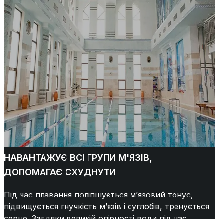
НАВАНТАЖУЄ ВСІ ГРУПИ М'ЯЗІВ,
ДОПОМАГАЄ СХУДНУТИ
Під час плавання поліпшується м’язовий тонус,
підвищується гнучкість м’язів і суглобів, тренується
серце. Завдяки великій опірності води під час