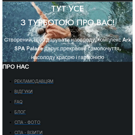
ТУТ УСЕ
З ТУРБОТОЮ ПРО ВАС!
Створений, щоб дарувати насолоду, комплекс Ark
SPA Palace дарує прекрасне самопочуття,
насолоду красою і гармонією
ПРО НАС
РЕКЛАМОДАВЦЯМ
ВІДГУКИ
FAQ
БЛОГ
СПА - ФОТО
СПА - ВІЗИТИ