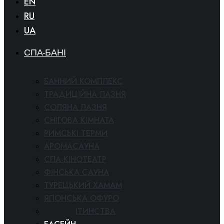
EN
RU
UA
СПА-БАНІ
БАННИЙ КОМПЛЕКС
ТРАДИЦІЙНА ЛАЗНЯ
СОЛЯНА ЛАЗНЯ
СНІГОВА КІМНАТА
РИМСЬКІ ТЕРМИ
АРОМАСАУНА
СПА-КІНОТЕАТР
ФІНСЬКА САУНА
ТУРЕЦЬКИЙ ХАМАМ
ЯПОНСЬКА ОФУРО
СВІТ ДИТИНСТВА