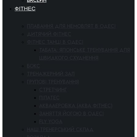
БАСЕЙН
ФІТНЕС
ПЛАВАННЯ ДЛЯ НЕМОВЛЯТ В ОДЕСІ
ДИТЯЧИЙ ФІТНЕС
ФІТНЕС ТАНЦІ В ОДЕСІ
ТАБАТА: ЯПОНСЬКЕ ТРЕНУВАННЯ ДЛЯ
ШВИДКОГО СХУДНЕННЯ
БОКС
ТРЕНАЖЕРНИЙ ЗАЛ
ГРУПОВІ ТРЕНУВАННЯ
СТРЕТЧИНГ
ПІЛАТЕС
АКВААЕРОБІКА (АКВА ФІТНЕС)
ЗАНЯТТЯ ЙОГОЮ В ОДЕСІ
FLY YOGA
НАШ ТРЕНЕРСЬКИЙ СКЛАД