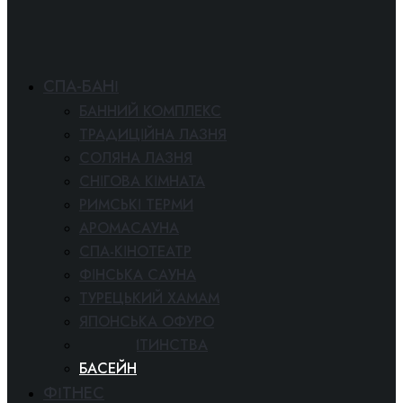
СПА-БАНІ
БАННИЙ КОМПЛЕКС
ТРАДИЦІЙНА ЛАЗНЯ
СОЛЯНА ЛАЗНЯ
СНІГОВА КІМНАТА
РИМСЬКІ ТЕРМИ
АРОМАСАУНА
СПА-КІНОТЕАТР
ФІНСЬКА САУНА
ТУРЕЦЬКИЙ ХАМАМ
ЯПОНСЬКА ОФУРО
СВІТ ДИТИНСТВА
БАСЕЙН
ФІТНЕС