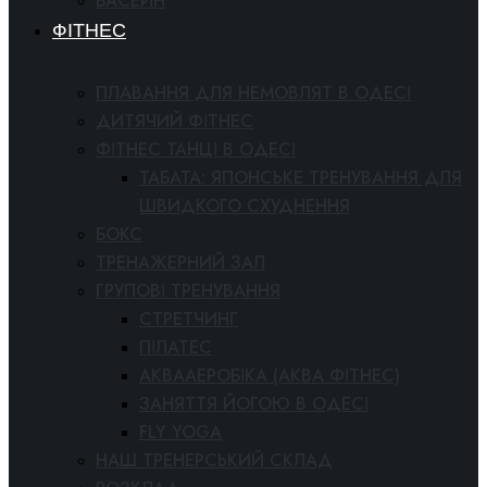
БАСЕЙН
ФІТНЕС
ПЛАВАННЯ ДЛЯ НЕМОВЛЯТ В ОДЕСІ
ДИТЯЧИЙ ФІТНЕС
ФІТНЕС ТАНЦІ В ОДЕСІ
ТАБАТА: ЯПОНСЬКЕ ТРЕНУВАННЯ ДЛЯ
ШВИДКОГО СХУДНЕННЯ
БОКС
ТРЕНАЖЕРНИЙ ЗАЛ
ГРУПОВІ ТРЕНУВАННЯ
СТРЕТЧИНГ
ПІЛАТЕС
АКВААЕРОБІКА (АКВА ФІТНЕС)
ЗАНЯТТЯ ЙОГОЮ В ОДЕСІ
FLY YOGA
НАШ ТРЕНЕРСЬКИЙ СКЛАД