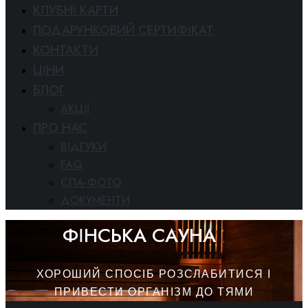
КЛУБНІ КАРТИ
ПОДАРУНКОВИЙ СЕРТИФІКАТ
КОНТАКТИ
ЦІНИ
БЛОГ
АКЦІЇ
ПРО НАС
ВІДГУКИ
FAQ
СПА-ФОТО
ДОКУМЕНТИ
ФІНСЬКА САУНА
ХОРОШИЙ СПОСІБ РОЗСЛАБИТИСЯ І
ПРИВЕСТИ ОРГАНІЗМ ДО ТЯМИ