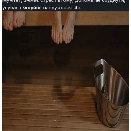
імунітет, знімає стрес і втому, допомагає схуднути,
усуває емоційне напруження. 4o