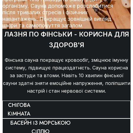
організму. Сауна допоможе розслабитися
після тривалих стресів і фізичних
навантажень. Покращує зовнішній вигляд
шкіри та самопочуття загалом.
ЛАЗНЯ ПО ФІНСЬКИ - КОРИСНА ДЛЯ
ЗДОРОВ'Я
Фінська сауна покращує кровообіг, зміцнює імунну
систему, підвищує працездатність. Сауна корисна
за застуди та втоми. Навіть 10 хвилин фінської
сауни здатні зняти емоційне напруження, поліпшити
настрій і стан нервової системи.
СНІГОВА
КІМНАТА
БАСЕЙН ІЗ МОРСЬКОЮ
СІЛЛЮ