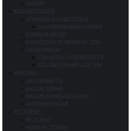
БАСЕЙН
КОСМЕТОЛОГІЯ
АПАРАТНА КОСМЕТОЛОГІЯ
РАДІОХВИЛЬОВИЙ ЛІФТИНГ
КОРЕКЦІЯ ФІГУРИ
КОСМЕТОЛОГІЯ ОБЛИЧЧЯ І ТІЛА
САЛОН КРАСИ
СПА-РИТУАЛ ДЛЯ ВОЛОССЯ
СПА-ОБГОРТАННЯ ДЛЯ ТІЛА
МАСАЖІ
МАСАЖНИЙ ГІД
МАСАЖ СПИНИ
МАСАЖ КОМІРЦЕВОЇ ЗОНИ
ДИТЯЧИЙ МАСАЖ
РЕСТОРАН
РЕСТОРАН
МЕНЮ РЕСТОРАНУ