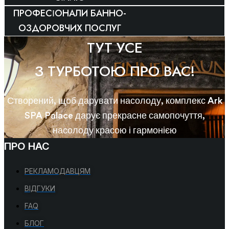
ПРОФЕСІОНАЛИ БАННО-
ОЗДОРОВЧИХ ПОСЛУГ
ТУТ УСЕ
З ТУРБОТОЮ ПРО ВАС!
Створений, щоб дарувати насолоду, комплекс Ark
SPA Palace дарує прекрасне самопочуття,
насолоду красою і гармонією
ПРО НАС
РЕКЛАМОДАВЦЯМ
ВІДГУКИ
FAQ
БЛОГ