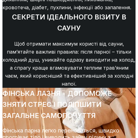
кровотеча, діабет, пухлини, інфекції або запалення.
СЕКРЕТИ ІДЕАЛЬНОГО ВІЗИТУ В
САУНУ
Щоб отримати максимум користі від сауни,
пам’ятайте важливі правила: після парної – тільки
холодний душ, уникайте одразу виходити на холод,
а спрагу краще вгамовувати теплим трав’яним
чаєм, який корисніший та ефективніший за холодні
напої.
ФІНСЬКА ЛАЗНЯ - ДОПОМОЖЕ
ЗНЯТИ СТРЕС І ПОЛІПШИТИ
ЗАГАЛЬНЕ САМОПОЧУТТЯ
Фінська парна легко переноситься, швидко
прогріває тіло і виводить зайву рідину з