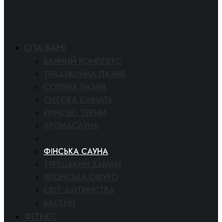
СПА-БАНІ
БАННИЙ КОМПЛЕКС
ТРАДИЦІЙНА ЛАЗНЯ
СОЛЯНА ЛАЗНЯ
СНІГОВА КІМНАТА
РИМСЬКІ ТЕРМИ
АРОМАСАУНА
СПА-КІНОТЕАТР
ФІНСЬКА САУНА
ТУРЕЦЬКИЙ ХАМАМ
ЯПОНСЬКА ОФУРО
СВІТ ДИТИНСТВА
БАСЕЙН
ФІТНЕС