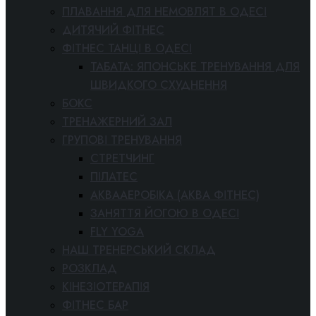
ПЛАВАННЯ ДЛЯ НЕМОВЛЯТ В ОДЕСІ
ДИТЯЧИЙ ФІТНЕС
ФІТНЕС ТАНЦІ В ОДЕСІ
ТАБАТА: ЯПОНСЬКЕ ТРЕНУВАННЯ ДЛЯ
ШВИДКОГО СХУДНЕННЯ
БОКС
ТРЕНАЖЕРНИЙ ЗАЛ
ГРУПОВІ ТРЕНУВАННЯ
СТРЕТЧИНГ
ПІЛАТЕС
АКВААЕРОБІКА (АКВА ФІТНЕС)
ЗАНЯТТЯ ЙОГОЮ В ОДЕСІ
FLY YOGA
НАШ ТРЕНЕРСЬКИЙ СКЛАД
РОЗКЛАД
КІНЕЗІОТЕРАПІЯ
ФІТНЕС БАР