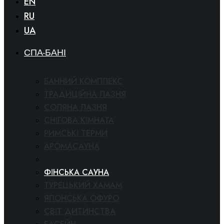
EN
RU
UA
СПА-БАНІ
БАННИЙ КОМПЛЕКС
ТРАДИЦІЙНА ЛАЗНЯ
СОЛЯНА ЛАЗНЯ
СНІГОВА КІМНАТА
РИМСЬКІ ТЕРМИ
АРОМАСАУНА
СПА-КІНОТЕАТР
ФІНСЬКА САУНА
ТУРЕЦЬКИЙ ХАМАМ
ЯПОНСЬКА ОФУРО
СВІТ ДИТИНСТВА