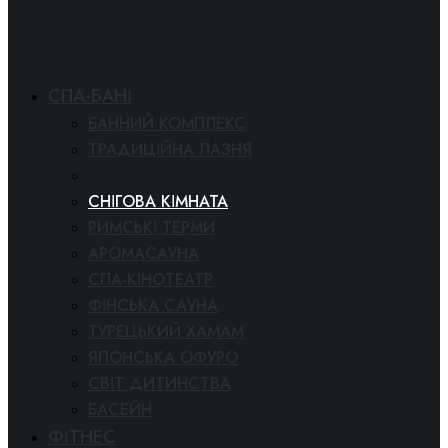
СПА-БАНІ
БАННИЙ КОМПЛЕКС
ТРАДИЦІЙНА ЛАЗНЯ
СОЛЯНА ЛАЗНЯ
СНІГОВА КІМНАТА
РИМСЬКІ ТЕРМИ
АРОМАСАУНА
СПА-КІНОТЕАТР
ФІНСЬКА САУНА
ТУРЕЦЬКИЙ ХАМАМ
ЯПОНСЬКА ОФУРО
СВІТ ДИТИНСТВА
БАСЕЙН
ФІТНЕС