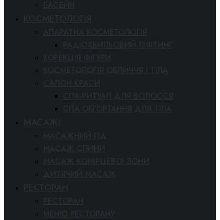
БАСЕЙН
КОСМЕТОЛОГІЯ
АПАРАТНА КОСМЕТОЛОГІЯ
РАДІОХВИЛЬОВИЙ ЛІФТИНГ
КОРЕКЦІЯ ФІГУРИ
КОСМЕТОЛОГІЯ ОБЛИЧЧЯ І ТІЛА
САЛОН КРАСИ
СПА-РИТУАЛ ДЛЯ ВОЛОССЯ
СПА-ОБГОРТАННЯ ДЛЯ ТІЛА
МАСАЖІ
МАСАЖНИЙ ГІД
МАСАЖ СПИНИ
МАСАЖ КОМІРЦЕВОЇ ЗОНИ
ДИТЯЧИЙ МАСАЖ
РЕСТОРАН
РЕСТОРАН
МЕНЮ РЕСТОРАНУ