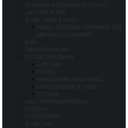
ПЛАВАННЯ ДЛЯ НЕМОВЛЯТ В ОДЕСІ
ДИТЯЧИЙ ФІТНЕС
ФІТНЕС ТАНЦІ В ОДЕСІ
ТАБАТА: ЯПОНСЬКЕ ТРЕНУВАННЯ ДЛЯ
ШВИДКОГО СХУДНЕННЯ
БОКС
ТРЕНАЖЕРНИЙ ЗАЛ
ГРУПОВІ ТРЕНУВАННЯ
СТРЕТЧИНГ
ПІЛАТЕС
АКВААЕРОБІКА (АКВА ФІТНЕС)
ЗАНЯТТЯ ЙОГОЮ В ОДЕСІ
FLY YOGA
НАШ ТРЕНЕРСЬКИЙ СКЛАД
РОЗКЛАД
КІНЕЗІОТЕРАПІЯ
ФІТНЕС БАР