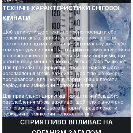
ТЕХНІЧНІ ХАРАКТЕРИСТИКИ СНІГОВОЇ
КІМНАТИ
Щоб звикнути до спеки, потрібно посидіти або
полежати кілька хвилин у самому низу, а потім
поступово підніматися вище. Оптимальну для себе
температуру і вологість створюють, вихлюпуючи на
розпечене каміння окріп невеликими порціями, що
робить пару менш вологою, “легкою” або “м’якою”.
Для правильної циркуляції крові та найбільшого
розслаблення м’язів важливо, щоб тіло рівномірно
прогрівалося, для цього в парній краще лежати,
періодично змінюючи положення тіла.
Для правильної циркуляції крові та найбільшого
розслаблення м’язів важливо, щоб тіло рівномірно
прогрівалося, для цього в парній краще лежати,
періодично змінюючи положення тіла.
СПРИЯТЛИВО ВПЛИВАЄ НА
ОРГАНІЗМ ЗАГАЛОМ