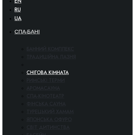
EN
RU
UA
СПА-БАНІ
БАННИЙ КОМПЛЕКС
ТРАДИЦІЙНА ЛАЗНЯ
СОЛЯНА ЛАЗНЯ
СНІГОВА КІМНАТА
РИМСЬКІ ТЕРМИ
АРОМАСАУНА
СПА-КІНОТЕАТР
ФІНСЬКА САУНА
ТУРЕЦЬКИЙ ХАМАМ
ЯПОНСЬКА ОФУРО
СВІТ ДИТИНСТВА