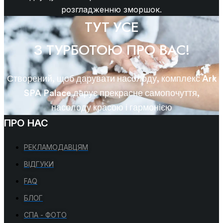
розгладженню зморшок.
ТУТ УСЕ
З ТУРБОТОЮ ПРО ВАС!
Створений, щоб дарувати насолоду, комплекс Ark
SPA Palace дарує прекрасне самопочуття,
насолоду красою і гармонією
ПРО НАС
РЕКЛАМОДАВЦЯМ
ВІДГУКИ
FAQ
БЛОГ
СПА - ФОТО