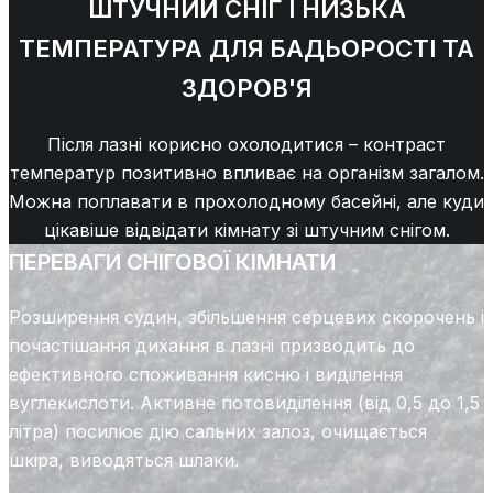
ШТУЧНИЙ СНІГ І НИЗЬКА
ТЕМПЕРАТУРА ДЛЯ БАДЬОРОСТІ ТА
ЗДОРОВ'Я
Після лазні корисно охолодитися – контраст
температур позитивно впливає на організм загалом.
Можна поплавати в прохолодному басейні, але куди
цікавіше відвідати кімнату зі штучним снігом.
ПЕРЕВАГИ СНІГОВОЇ КІМНАТИ
Розширення судин, збільшення серцевих скорочень і
почастішання дихання в лазні призводить до
ефективного споживання кисню і виділення
вуглекислоти. Активне потовиділення (від 0,5 до 1,5
літра) посилює дію сальних залоз, очищається
шкіра, виводяться шлаки.