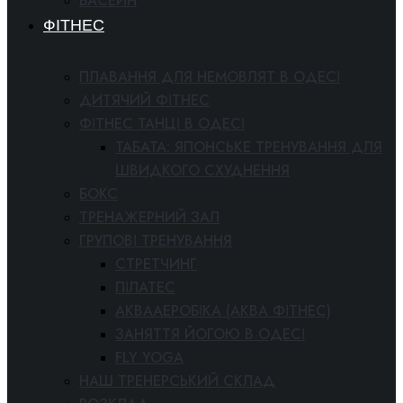
БАСЕЙН
ФІТНЕС
ПЛАВАННЯ ДЛЯ НЕМОВЛЯТ В ОДЕСІ
ДИТЯЧИЙ ФІТНЕС
ФІТНЕС ТАНЦІ В ОДЕСІ
ТАБАТА: ЯПОНСЬКЕ ТРЕНУВАННЯ ДЛЯ
ШВИДКОГО СХУДНЕННЯ
БОКС
ТРЕНАЖЕРНИЙ ЗАЛ
ГРУПОВІ ТРЕНУВАННЯ
СТРЕТЧИНГ
ПІЛАТЕС
АКВААЕРОБІКА (АКВА ФІТНЕС)
ЗАНЯТТЯ ЙОГОЮ В ОДЕСІ
FLY YOGA
НАШ ТРЕНЕРСЬКИЙ СКЛАД