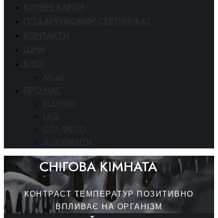
КЛУБНІ КАРТИ
ПОДАРУНКОВИЙ СЕРТИФІКАТ
КОНТАКТИ
ЦІНИ
БЛОГ
АКЦІЇ
ПРО НАС
ВІДГУКИ
FAQ
СПА-ФОТО
ДОКУМЕНТИ
СНІГОВА КІМНАТА
КОНТРАСТ ТЕМПЕРАТУР ПОЗИТИВНО
ВПЛИВАЄ НА ОРГАНІЗМ