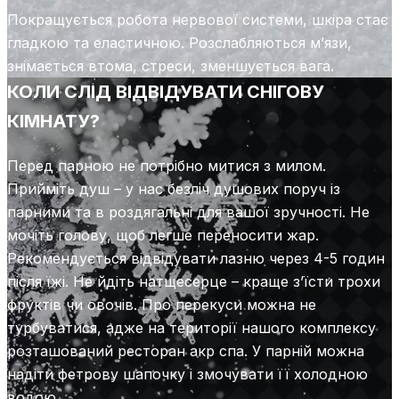
Покращується робота нервової системи, шкіра стає
гладкою та еластичною. Розслабляються м’язи,
знімається втома, стреси, зменшується вага.
КОЛИ СЛІД ВІДВІДУВАТИ СНІГОВУ
КІМНАТУ?
Перед парною не потрібно митися з милом.
Прийміть душ – у нас безліч душових поруч із
парними та в роздягальні для вашої зручності. Не
мочіть голову, щоб легше переносити жар.
Рекомендується відвідувати лазню через 4-5 годин
після їжі. Не йдіть натщесерце – краще з’їсти трохи
фруктів чи овочів. Про перекуси можна не
турбуватися, адже на території нашого комплексу
розташований ресторан акр спа. У парній можна
надіти фетрову шапочку і змочувати її холодною
водою.