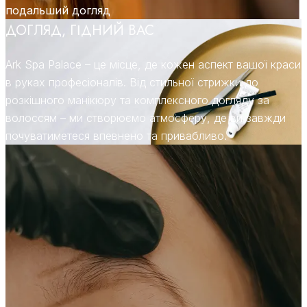
подальший догляд
ДОГЛЯД, ГІДНИЙ ВАС
Ark Spa Palace – це місце, де кожен аспект вашої краси
в руках професіоналів. Від стильної стрижки до
розкішного манікюру та комплексного догляду за
волоссям – ми створюємо атмосферу, де ви завжди
почуватиметеся впевнено та привабливо.