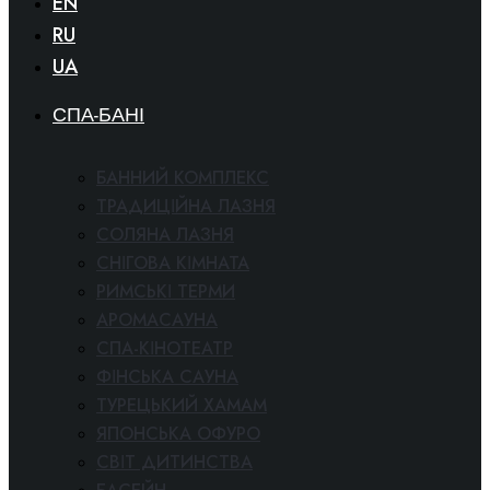
EN
RU
UA
СПА-БАНІ
БАННИЙ КОМПЛЕКС
ТРАДИЦІЙНА ЛАЗНЯ
СОЛЯНА ЛАЗНЯ
СНІГОВА КІМНАТА
РИМСЬКІ ТЕРМИ
АРОМАСАУНА
СПА-КІНОТЕАТР
ФІНСЬКА САУНА
ТУРЕЦЬКИЙ ХАМАМ
ЯПОНСЬКА ОФУРО
СВІТ ДИТИНСТВА