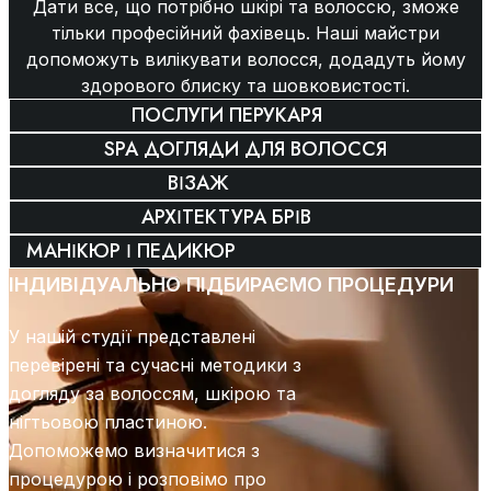
Дати все, що потрібно шкірі та волоссю, зможе
тільки професійний фахівець. Наші майстри
допоможуть вилікувати волосся, додадуть йому
здорового блиску та шовковистості.
ПОСЛУГИ ПЕРУКАРЯ
SPA ДОГЛЯДИ ДЛЯ ВОЛОССЯ
ВІЗАЖ
АРХІТЕКТУРА БРІВ
МАНІКЮР І ПЕДИКЮР
ІНДИВІДУАЛЬНО ПІДБИРАЄМО ПРОЦЕДУРИ
У нашій студії представлені
перевірені та сучасні методики з
догляду за волоссям, шкірою та
нігтьовою пластиною.
Допоможемо визначитися з
процедурою і розповімо про