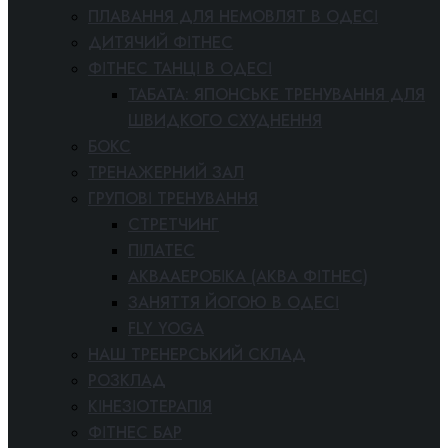
ПЛАВАННЯ ДЛЯ НЕМОВЛЯТ В ОДЕСІ
ДИТЯЧИЙ ФІТНЕС
ФІТНЕС ТАНЦІ В ОДЕСІ
ТАБАТА: ЯПОНСЬКЕ ТРЕНУВАННЯ ДЛЯ
ШВИДКОГО СХУДНЕННЯ
БОКС
ТРЕНАЖЕРНИЙ ЗАЛ
ГРУПОВІ ТРЕНУВАННЯ
СТРЕТЧИНГ
ПІЛАТЕС
АКВААЕРОБІКА (АКВА ФІТНЕС)
ЗАНЯТТЯ ЙОГОЮ В ОДЕСІ
FLY YOGA
НАШ ТРЕНЕРСЬКИЙ СКЛАД
РОЗКЛАД
КІНЕЗІОТЕРАПІЯ
ФІТНЕС БАР