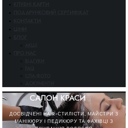
КЛУБНІ КАРТИ
ПОДАРУНКОВИЙ СЕРТИФІКАТ
КОНТАКТИ
ЦІНИ
БЛОГ
АКЦІЇ
ПРО НАС
ВІДГУКИ
FAQ
СПА-ФОТО
ДОКУМЕНТИ
САЛОН КРАСИ
ДОСВІДЧЕНІ HAIR-СТИЛІСТИ, МАЙСТРИ З
МАНІКЮРУ І ПЕДИКЮРУ ТА ФАХІВЦІ З