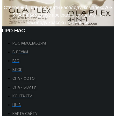
Створений, щоб дарувати насолоду, комплекс Ark
SPA Palace дарує прекрасне самопочуття,
насолоду красою і гармонією
ПРО НАС
РЕКЛАМОДАВЦЯМ
ВІДГУКИ
FAQ
БЛОГ
СПА - ФОТО
СПА - ВІЗИТИ
КОНТАКТИ
ЦІНА
КАРТА САЙТУ