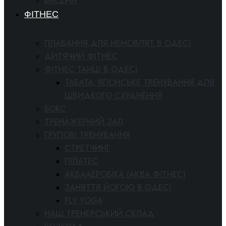
БАСЕЙН
ФІТНЕС
ПЛАВАННЯ ДЛЯ НЕМОВЛЯТ В ОДЕСІ
ДИТЯЧИЙ ФІТНЕС
ФІТНЕС ТАНЦІ В ОДЕСІ
ТАБАТА: ЯПОНСЬКЕ ТРЕНУВАННЯ ДЛЯ
ШВИДКОГО СХУДНЕННЯ
БОКС
ТРЕНАЖЕРНИЙ ЗАЛ
ГРУПОВІ ТРЕНУВАННЯ
СТРЕТЧИНГ
ПІЛАТЕС
АКВААЕРОБІКА (АКВА ФІТНЕС)
ЗАНЯТТЯ ЙОГОЮ В ОДЕСІ
FLY YOGA
НАШ ТРЕНЕРСЬКИЙ СКЛАД