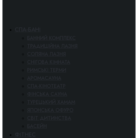
СПА-БАНІ
БАННИЙ КОМПЛЕКС
ТРАДИЦІЙНА ЛАЗНЯ
СОЛЯНА ЛАЗНЯ
СНІГОВА КІМНАТА
РИМСЬКІ ТЕРМИ
АРОМАСАУНА
СПА-КІНОТЕАТР
ФІНСЬКА САУНА
ТУРЕЦЬКИЙ ХАМАМ
ЯПОНСЬКА ОФУРО
СВІТ ДИТИНСТВА
БАСЕЙН
ФІТНЕС