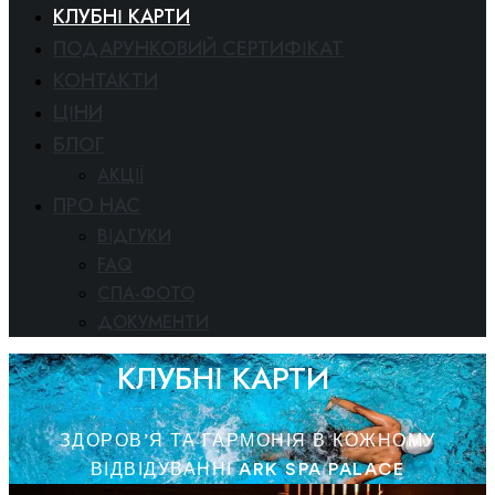
КЛУБНІ КАРТИ
ПОДАРУНКОВИЙ СЕРТИФІКАТ
КОНТАКТИ
ЦІНИ
БЛОГ
АКЦІЇ
ПРО НАС
ВІДГУКИ
FAQ
СПА-ФОТО
ДОКУМЕНТИ
КЛУБНІ КАРТИ
ЗДОРОВ’Я ТА ГАРМОНІЯ В КОЖНОМУ
ВІДВІДУВАННІ ARK SPA PALACE