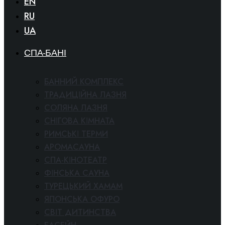
EN
RU
UA
СПА-БАНІ
БАННИЙ КОМПЛЕКС
ТРАДИЦІЙНА ЛАЗНЯ
СОЛЯНА ЛАЗНЯ
СНІГОВА КІМНАТА
РИМСЬКІ ТЕРМИ
АРОМАСАУНА
СПА-КІНОТЕАТР
ФІНСЬКА САУНА
ТУРЕЦЬКИЙ ХАМАМ
ЯПОНСЬКА ОФУРО
СВІТ ДИТИНСТВА