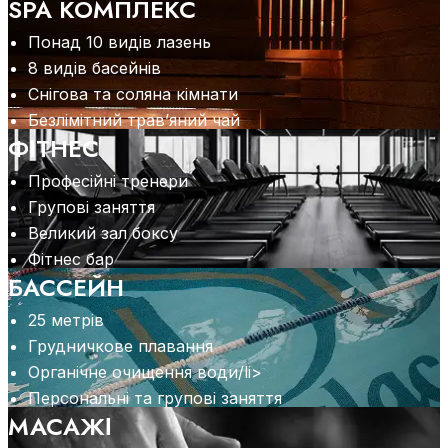
SPA КОМПЛЕКС
Понад 10 видів лазень
8 видів басейнів
Снігова та соляна кімнати
Безлімітний трав’яний чай
ФІТНЕС
Професійні тренери
Групові заняття
Великий зал боксу
Фітнес бар
БАССЕЙН
25 метрів
Грудничкове плавання
Органічне очищення води/li>
Персональні та групові заняття
МАСАЖІ