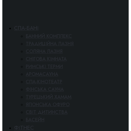
СПА-БАНІ
БАННИЙ КОМПЛЕКС
ТРАДИЦІЙНА ЛАЗНЯ
СОЛЯНА ЛАЗНЯ
СНІГОВА КІМНАТА
РИМСЬКІ ТЕРМИ
АРОМАСАУНА
СПА-КІНОТЕАТР
ФІНСЬКА САУНА
ТУРЕЦЬКИЙ ХАМАМ
ЯПОНСЬКА ОФУРО
СВІТ ДИТИНСТВА
БАСЕЙН
ФІТНЕС