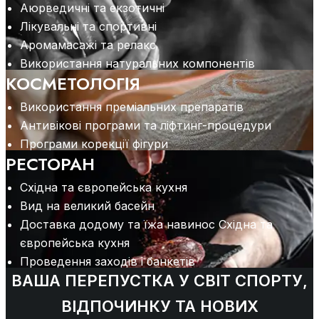
Аюрведичні та екзотичні
Лікувальні та спортивні
Аромамасажі та релакс
Використання натуральних компонентів
КОСМЕТОЛОГІЯ
Використання преміальних препаратів
Антивікові програми та ліфтинг-процедури
Програми корекції фігури
РЕСТОРАН
Східна та європейська кухня
Вид на великий басейн
Доставка додому та їжа навинос Східна та
європейська кухня
Проведення заходів і банкетів
ВАША ПЕРЕПУСТКА У СВІТ СПОРТУ,
ВІДПОЧИНКУ ТА НОВИХ