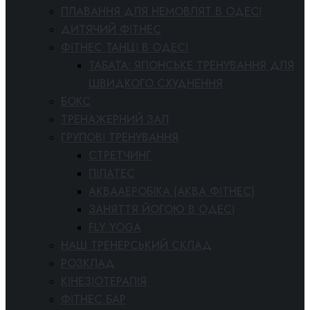
ПЛАВАННЯ ДЛЯ НЕМОВЛЯТ В ОДЕСІ
ДИТЯЧИЙ ФІТНЕС
ФІТНЕС ТАНЦІ В ОДЕСІ
ТАБАТА: ЯПОНСЬКЕ ТРЕНУВАННЯ ДЛЯ
ШВИДКОГО СХУДНЕННЯ
БОКС
ТРЕНАЖЕРНИЙ ЗАЛ
ГРУПОВІ ТРЕНУВАННЯ
СТРЕТЧИНГ
ПІЛАТЕС
АКВААЕРОБІКА (АКВА ФІТНЕС)
ЗАНЯТТЯ ЙОГОЮ В ОДЕСІ
FLY YOGA
НАШ ТРЕНЕРСЬКИЙ СКЛАД
РОЗКЛАД
КІНЕЗІОТЕРАПІЯ
ФІТНЕС БАР