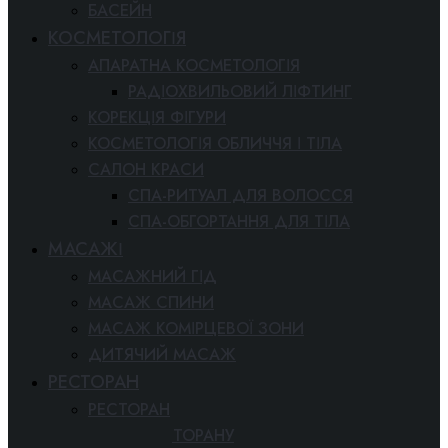
БАСЕЙН
КОСМЕТОЛОГІЯ
АПАРАТНА КОСМЕТОЛОГІЯ
РАДІОХВИЛЬОВИЙ ЛІФТИНГ
КОРЕКЦІЯ ФІГУРИ
КОСМЕТОЛОГІЯ ОБЛИЧЧЯ І ТІЛА
САЛОН КРАСИ
СПА-РИТУАЛ ДЛЯ ВОЛОССЯ
СПА-ОБГОРТАННЯ ДЛЯ ТІЛА
МАСАЖІ
МАСАЖНИЙ ГІД
МАСАЖ СПИНИ
МАСАЖ КОМІРЦЕВОЇ ЗОНИ
ДИТЯЧИЙ МАСАЖ
РЕСТОРАН
РЕСТОРАН
МЕНЮ РЕСТОРАНУ