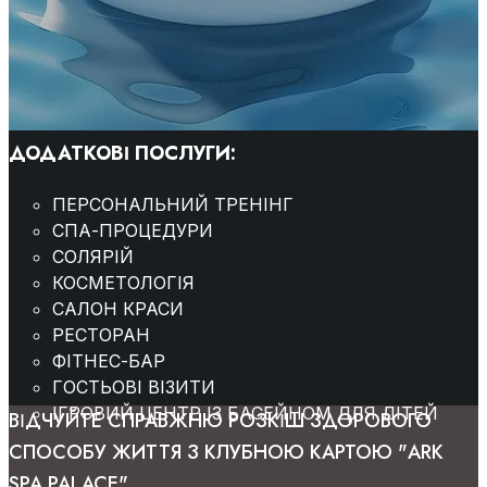
ДОДАТКОВІ ПОСЛУГИ:
ПЕРСОНАЛЬНИЙ ТРЕНІНГ
СПА-ПРОЦЕДУРИ
СОЛЯРІЙ
КОСМЕТОЛОГІЯ
САЛОН КРАСИ
РЕСТОРАН
ФІТНЕС-БАР
ГОСТЬОВІ ВІЗИТИ
ІГРОВИЙ ЦЕНТР ІЗ БАСЕЙНОМ ДЛЯ ДІТЕЙ
ВІДЧУЙТЕ СПРАВЖНЮ РОЗКІШ ЗДОРОВОГО
СПОСОБУ ЖИТТЯ З КЛУБНОЮ КАРТОЮ "ARK
SPA PALACE"