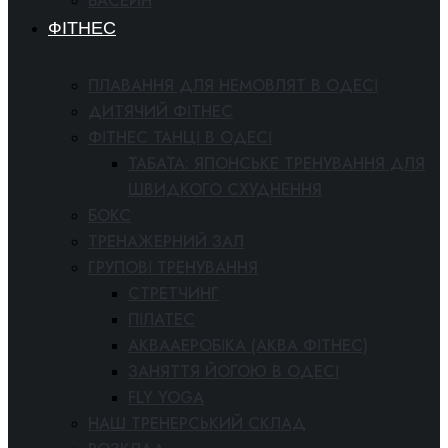
БАСЕЙН
ФІТНЕС
ПЛАВАННЯ ДЛЯ НЕМОВЛЯТ В ОДЕСІ
ДИТЯЧИЙ ФІТНЕС
ФІТНЕС ТАНЦІ В ОДЕСІ
ТАБАТА: ЯПОНСЬКЕ ТРЕНУВАННЯ ДЛЯ
ШВИДКОГО СХУДНЕННЯ
БОКС
ТРЕНАЖЕРНИЙ ЗАЛ
ГРУПОВІ ТРЕНУВАННЯ
СТРЕТЧИНГ
ПІЛАТЕС
АКВААЕРОБІКА (АКВА ФІТНЕС)
ЗАНЯТТЯ ЙОГОЮ В ОДЕСІ
FLY YOGA
НАШ ТРЕНЕРСЬКИЙ СКЛАД