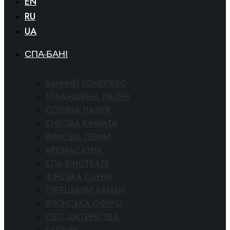
EN
RU
UA
СПА-БАНІ
БАННИЙ КОМПЛЕКС
ТРАДИЦІЙНА ЛАЗНЯ
СОЛЯНА ЛАЗНЯ
СНІГОВА КІМНАТА
РИМСЬКІ ТЕРМИ
АРОМАСАУНА
СПА-КІНОТЕАТР
ФІНСЬКА САУНА
ТУРЕЦЬКИЙ ХАМАМ
ЯПОНСЬКА ОФУРО
СВІТ ДИТИНСТВА