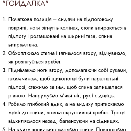
"ГОЙДАЛКА"
Початкова позиція – сидячи на підлоговому
покритті, ноги зігнуті в колінах, стопи впираються в
підлогу і розташовані на ширині таза, спина
випрямлена.
Обхоплюємо стегна і тягнемося вгору, відчуваємо,
як розтягується хребет.
Піднімаємо ноги вгору, допомагаючи собі руками,
таким чином, щоб щиколотки були паралельні
підлозі, стежимо за тим, щоб спина залишалася
рівною. Напружуємо м’язи ніг, рук і сідниць.
Робимо глибокий вдих, а на видиху притискаємо
живіт до спини, злегка скругливши хребет. Трохи
відхиляємося назад, балансуючи на сідницях.
На вдиху знову випрямляємо спину. Повторюємо