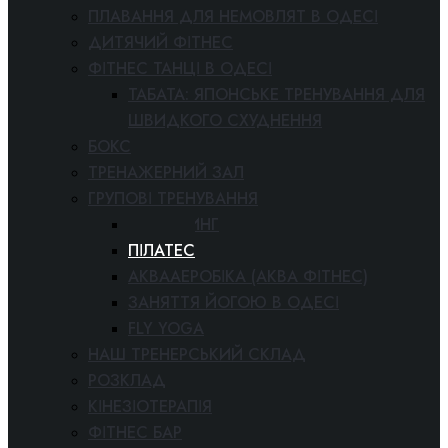
ПЛАВАННЯ ДЛЯ НЕМОВЛЯТ В ОДЕСІ
ДИТЯЧИЙ ФІТНЕС
ФІТНЕС ТАНЦІ В ОДЕСІ
ТАБАТА: ЯПОНСЬКЕ ТРЕНУВАННЯ ДЛЯ
ШВИДКОГО СХУДНЕННЯ
БОКС
ТРЕНАЖЕРНИЙ ЗАЛ
ГРУПОВІ ТРЕНУВАННЯ
СТРЕТЧИНГ
ПІЛАТЕС
АКВААЕРОБІКА (АКВА ФІТНЕС)
ЗАНЯТТЯ ЙОГОЮ В ОДЕСІ
FLY YOGA
НАШ ТРЕНЕРСЬКИЙ СКЛАД
РОЗКЛАД
КІНЕЗІОТЕРАПІЯ
ФІТНЕС БАР