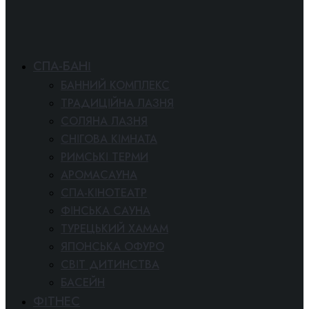
СПА-БАНІ
БАННИЙ КОМПЛЕКС
ТРАДИЦІЙНА ЛАЗНЯ
СОЛЯНА ЛАЗНЯ
СНІГОВА КІМНАТА
РИМСЬКІ ТЕРМИ
АРОМАСАУНА
СПА-КІНОТЕАТР
ФІНСЬКА САУНА
ТУРЕЦЬКИЙ ХАМАМ
ЯПОНСЬКА ОФУРО
СВІТ ДИТИНСТВА
БАСЕЙН
ФІТНЕС