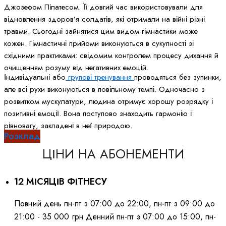
Джозефом Пілатесом. Її довгий час використовували для
відновлення здоров’я солдатів, які отримали на війні різні
травми. Сьогодні зайнятися цим видом гімнастики може
кожен. Гімнастичні прийоми виконуються в сукупності зі
східними практиками: свідомим контролем процесу дихання й
очищенням розуму від негативних емоцій.
Індивідуальні або
групові тренування
проводяться без зупинки,
але всі рухи виконуються в повільному темпі. Одночасно з
розвитком мускулатури, людина отримує хорошу розрядку і
позитивні емоції. Вона поступово знаходить гармонію і
рівновагу, закладені в неї природою.
Розклад
ЦІНИ НА АБОНЕМЕНТИ
12 МІСЯЦІВ ФІТНЕСУ
Повний день пн-пт з 07:00 до 22:00, пн-пт з 09:00 до
21:00 - 35 000 грн Денний пн-пт з 07:00 до 15:00, пн-