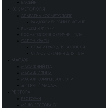
БАСЕЙН
КОСМЕТОЛОГІЯ
АПАРАТНА КОСМЕТОЛОГІЯ
РАДІОХВИЛЬОВИЙ ЛІФТИНГ
КОРЕКЦІЯ ФІГУРИ
КОСМЕТОЛОГІЯ ОБЛИЧЧЯ І ТІЛА
САЛОН КРАСИ
СПА-РИТУАЛ ДЛЯ ВОЛОССЯ
СПА-ОБГОРТАННЯ ДЛЯ ТІЛА
МАСАЖІ
МАСАЖНИЙ ГІД
МАСАЖ СПИНИ
МАСАЖ КОМІРЦЕВОЇ ЗОНИ
ДИТЯЧИЙ МАСАЖ
РЕСТОРАН
РЕСТОРАН
МЕНЮ РЕСТОРАНУ