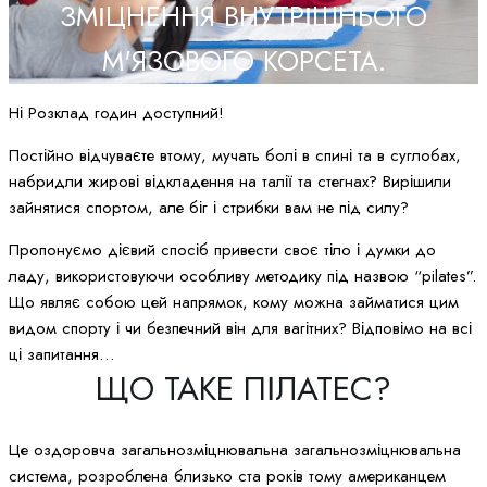
ЗМІЦНЕННЯ ВНУТРІШНЬОГО
М'ЯЗОВОГО КОРСЕТА.
Ні Розклад годин доступний!
Постійно відчуваєте втому, мучать болі в спині та в суглобах,
набридли жирові відкладення на талії та стегнах? Вирішили
зайнятися спортом, але біг і стрибки вам не під силу?
Пропонуємо дієвий спосіб привести своє тіло і думки до
ладу, використовуючи особливу методику під назвою “pilates”.
Що являє собою цей напрямок, кому можна займатися цим
видом спорту і чи безпечний він для вагітних? Відповімо на всі
ці запитання…
ЩО ТАКЕ ПІЛАТЕС?
Це оздоровча загальнозміцнювальна загальнозміцнювальна
система, розроблена близько ста років тому американцем