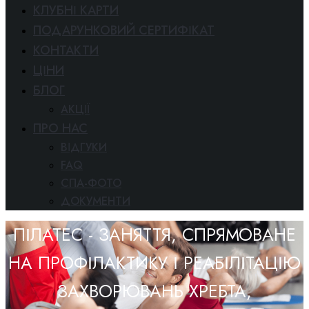
КЛУБНІ КАРТИ
ПОДАРУНКОВИЙ СЕРТИФІКАТ
КОНТАКТИ
ЦІНИ
БЛОГ
АКЦІЇ
ПРО НАС
ВІДГУКИ
FAQ
СПА-ФОТО
ДОКУМЕНТИ
ПІЛАТЕС - ЗАНЯТТЯ, СПРЯМОВАНЕ
НА ПРОФІЛАКТИКУ І РЕАБІЛІТАЦІЮ
ЗАХВОРЮВАНЬ ХРЕБТА,