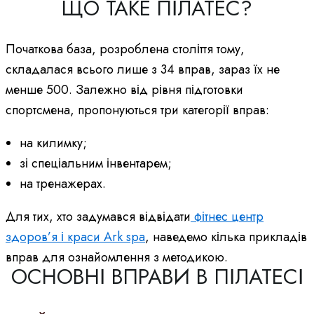
ЩО ТАКЕ ПІЛАТЕС?
Початкова база, розроблена століття тому,
складалася всього лише з 34 вправ, зараз їх не
менше 500. Залежно від рівня підготовки
спортсмена, пропонуються три категорії вправ:
на килимку;
зі спеціальним інвентарем;
на тренажерах.
Для тих, хто задумався відвідати
фітнес центр
здоров’я і краси Ark spa
, наведемо кілька прикладів
вправ для ознайомлення з методикою.
ОСНОВНІ ВПРАВИ В ПІЛАТЕСІ