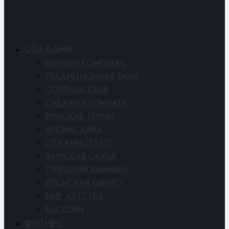
СПА-БАНИ
БАННЫЙ КОМПЛЕКС
ТРАДИЦИОННАЯ БАНЯ
СОЛЯНАЯ БАНЯ
СНЕЖНАЯ КОМНАТА
РИМСКИЕ ТЕРМЫ
АРОМАСАУНА
СПА-КИНОТЕАТР
ФИНСКАЯ САУНА
ТУРЕЦКИЙ ХАММАМ
ЯПОНСКАЯ ОФУРО
МИР ДЕТСТВА
БАССЕЙН
ФИТНЕС