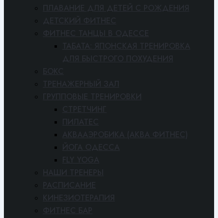
ПЛАВАНИЕ ДЛЯ ДЕТЕЙ С РОЖДЕНИЯ
ДЕТСКИЙ ФИТНЕС
ФИТНЕС ТАНЦЫ В ОДЕССЕ
ТАБАТА: ЯПОНСКАЯ ТРЕНИРОВКА
ДЛЯ БЫСТРОГО ПОХУДЕНИЯ
БОКС
ТРЕНАЖЕРНЫЙ ЗАЛ
ГРУППОВЫЕ ТРЕНИРОВКИ
СТРЕТЧИНГ
ПИЛАТЕС
АКВААЭРОБИКА (АКВА ФИТНЕС)
ЙОГА ОДЕССА
FLY YOGA
НАШИ ТРЕНЕРЫ
РАСПИСАНИЕ
КИНЕЗИОТЕРАПИЯ
ФИТНЕС БАР