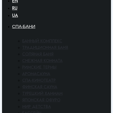
EN
RU
UA
СПА-БАНИ
БАННЫЙ КОМПЛЕКС
ТРАДИЦИОННАЯ БАНЯ
СОЛЯНАЯ БАНЯ
СНЕЖНАЯ КОМНАТА
РИМСКИЕ ТЕРМЫ
АРОМАСАУНА
СПА-КИНОТЕАТР
ФИНСКАЯ САУНА
ТУРЕЦКИЙ ХАММАМ
ЯПОНСКАЯ ОФУРО
МИР ДЕТСТВА