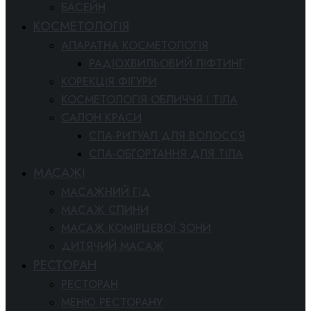
БАСЕЙН
КОСМЕТОЛОГІЯ
АПАРАТНА КОСМЕТОЛОГІЯ
РАДІОХВИЛЬОВИЙ ЛІФТИНГ
КОРЕКЦІЯ ФІГУРИ
КОСМЕТОЛОГІЯ ОБЛИЧЧЯ І ТІЛА
САЛОН КРАСИ
СПА-РИТУАЛ ДЛЯ ВОЛОССЯ
СПА-ОБГОРТАННЯ ДЛЯ ТІЛА
МАСАЖІ
МАСАЖНИЙ ГІД
МАСАЖ СПИНИ
МАСАЖ КОМІРЦЕВОЇ ЗОНИ
ДИТЯЧИЙ МАСАЖ
РЕСТОРАН
РЕСТОРАН
МЕНЮ РЕСТОРАНУ