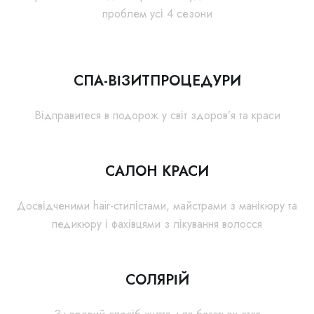
проблем усі 4 сезони
СПА-ВІЗИТПРОЦЕДУРИ
Відправитеся в подорож у світ здоров’я та краси
САЛОН КРАСИ
Досвідченими hair-стилістами, майстрами з манікюру та
педикюру і фахівцями з лікування волосся
СОЛЯРІЙ