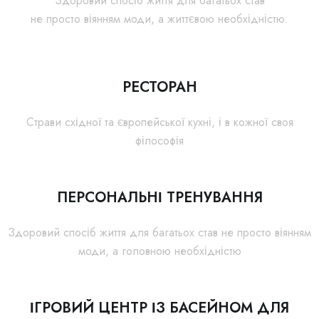
Здоровий спосіб життя для багатьох став
не просто віянням моди, а життєвою необхідністю.
РЕСТОРАН
Страви східної та європейської кухні, і в кожної своя
філософія
ПЕРСОНАЛЬНІ ТРЕНУВАННЯ
Здоровий спосіб життя для багатьох став не просто віянням
моди, а головною необхідністю
ІГРОВИЙ ЦЕНТР ІЗ БАСЕЙНОМ ДЛЯ