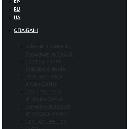
EN
RU
UA
СПА-БАНІ
БАННИЙ КОМПЛЕКС
ТРАДИЦІЙНА ЛАЗНЯ
СОЛЯНА ЛАЗНЯ
СНІГОВА КІМНАТА
РИМСЬКІ ТЕРМИ
АРОМАСАУНА
СПА-КІНОТЕАТР
ФІНСЬКА САУНА
ТУРЕЦЬКИЙ ХАМАМ
ЯПОНСЬКА ОФУРО
СВІТ ДИТИНСТВА