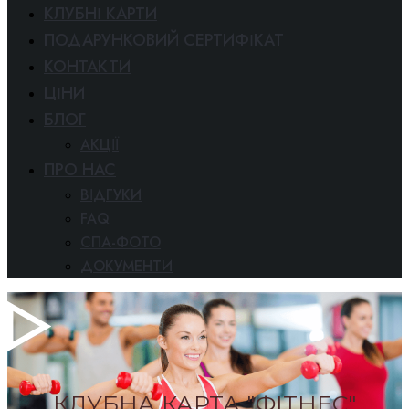
КЛУБНІ КАРТИ
ПОДАРУНКОВИЙ СЕРТИФІКАТ
КОНТАКТИ
ЦІНИ
БЛОГ
АКЦІЇ
ПРО НАС
ВІДГУКИ
FAQ
СПА-ФОТО
ДОКУМЕНТИ
КЛУБНА КАРТА "ФІТНЕС"