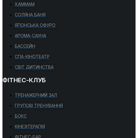
ХАММАМ
СОЛЯНА БАНЯ
ЯПОНСЬКА ОФУРО
АРОМА-САУНА
БАССЕЙН
СПА-КІНОТЕАТР
СВІТ ДИТИНСТВА
ФІТНЕС-КЛУБ
ТРЕНАЖЕРНИЙ ЗАЛ
ГРУПОВІ ТРЕНУВАННЯ
БОКС
КІНЕЗІТЕРАПІЯ
ФІТНЕС-БАР