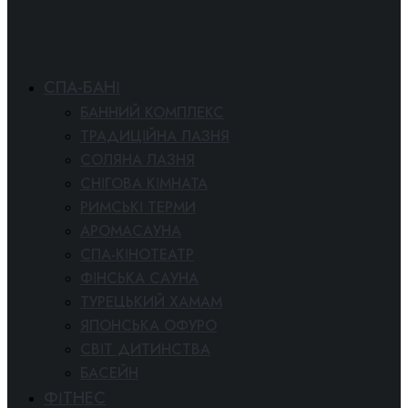
СПА-БАНІ
БАННИЙ КОМПЛЕКС
ТРАДИЦІЙНА ЛАЗНЯ
СОЛЯНА ЛАЗНЯ
СНІГОВА КІМНАТА
РИМСЬКІ ТЕРМИ
АРОМАСАУНА
СПА-КІНОТЕАТР
ФІНСЬКА САУНА
ТУРЕЦЬКИЙ ХАМАМ
ЯПОНСЬКА ОФУРО
СВІТ ДИТИНСТВА
БАСЕЙН
ФІТНЕС