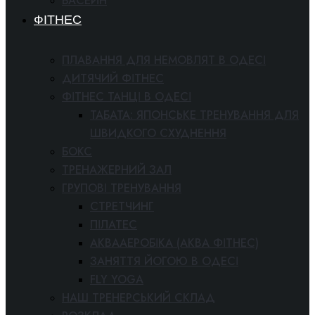
БАСЕЙН
ФІТНЕС
ПЛАВАННЯ ДЛЯ НЕМОВЛЯТ В ОДЕСІ
ДИТЯЧИЙ ФІТНЕС
ФІТНЕС ТАНЦІ В ОДЕСІ
ТАБАТА: ЯПОНСЬКЕ ТРЕНУВАННЯ ДЛЯ
ШВИДКОГО СХУДНЕННЯ
БОКС
ТРЕНАЖЕРНИЙ ЗАЛ
ГРУПОВІ ТРЕНУВАННЯ
СТРЕТЧИНГ
ПІЛАТЕС
АКВААЕРОБІКА (АКВА ФІТНЕС)
ЗАНЯТТЯ ЙОГОЮ В ОДЕСІ
FLY YOGA
НАШ ТРЕНЕРСЬКИЙ СКЛАД