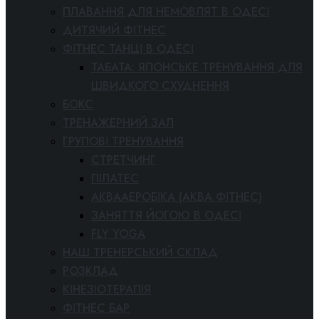
ПЛАВАННЯ ДЛЯ НЕМОВЛЯТ В ОДЕСІ
ДИТЯЧИЙ ФІТНЕС
ФІТНЕС ТАНЦІ В ОДЕСІ
ТАБАТА: ЯПОНСЬКЕ ТРЕНУВАННЯ ДЛЯ
ШВИДКОГО СХУДНЕННЯ
БОКС
ТРЕНАЖЕРНИЙ ЗАЛ
ГРУПОВІ ТРЕНУВАННЯ
СТРЕТЧИНГ
ПІЛАТЕС
АКВААЕРОБІКА (АКВА ФІТНЕС)
ЗАНЯТТЯ ЙОГОЮ В ОДЕСІ
FLY YOGA
НАШ ТРЕНЕРСЬКИЙ СКЛАД
РОЗКЛАД
КІНЕЗІОТЕРАПІЯ
ФІТНЕС БАР