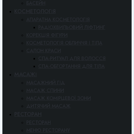
БАСЕЙН
КОСМЕТОЛОГІЯ
АПАРАТНА КОСМЕТОЛОГІЯ
РАДІОХВИЛЬОВИЙ ЛІФТИНГ
КОРЕКЦІЯ ФІГУРИ
КОСМЕТОЛОГІЯ ОБЛИЧЧЯ І ТІЛА
САЛОН КРАСИ
СПА-РИТУАЛ ДЛЯ ВОЛОССЯ
СПА-ОБГОРТАННЯ ДЛЯ ТІЛА
МАСАЖІ
МАСАЖНИЙ ГІД
МАСАЖ СПИНИ
МАСАЖ КОМІРЦЕВОЇ ЗОНИ
ДИТЯЧИЙ МАСАЖ
РЕСТОРАН
РЕСТОРАН
МЕНЮ РЕСТОРАНУ