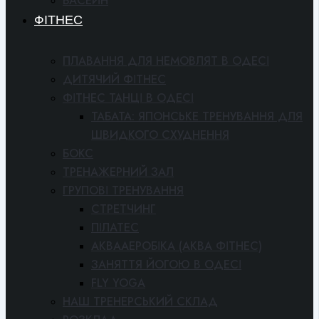
БАСЕЙН
ФІТНЕС
ПЛАВАННЯ ДЛЯ НЕМОВЛЯТ В ОДЕСІ
ДИТЯЧИЙ ФІТНЕС
ФІТНЕС ТАНЦІ В ОДЕСІ
ТАБАТА: ЯПОНСЬКЕ ТРЕНУВАННЯ ДЛЯ
ШВИДКОГО СХУДНЕННЯ
БОКС
ТРЕНАЖЕРНИЙ ЗАЛ
ГРУПОВІ ТРЕНУВАННЯ
СТРЕТЧИНГ
ПІЛАТЕС
АКВААЕРОБІКА (АКВА ФІТНЕС)
ЗАНЯТТЯ ЙОГОЮ В ОДЕСІ
FLY YOGA
НАШ ТРЕНЕРСЬКИЙ СКЛАД