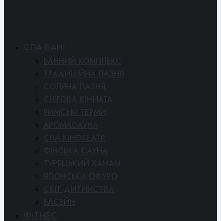
СПА-БАНІ
БАННИЙ КОМПЛЕКС
ТРАДИЦІЙНА ЛАЗНЯ
СОЛЯНА ЛАЗНЯ
СНІГОВА КІМНАТА
РИМСЬКІ ТЕРМИ
АРОМАСАУНА
СПА-КІНОТЕАТР
ФІНСЬКА САУНА
ТУРЕЦЬКИЙ ХАМАМ
ЯПОНСЬКА ОФУРО
СВІТ ДИТИНСТВА
БАСЕЙН
ФІТНЕС