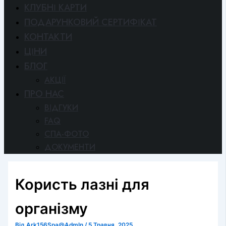
КЛУБНІ КАРТИ
ПОДАРУНКОВИЙ СЕРТИФІКАТ
КОНТАКТИ
ЦІНИ
БЛОГ
АКЦІЇ
ПРО НАС
ВІДГУКИ
FAQ
СПА-ФОТО
ДОКУМЕНТИ
Користь лазні для
організму
Від
Ark156Spa@AdmIn
/
5 Травня, 2025