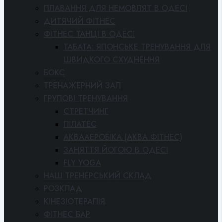
ПЛАВАННЯ ДЛЯ НЕМОВЛЯТ В ОДЕСІ
ДИТЯЧИЙ ФІТНЕС
ФІТНЕС ТАНЦІ В ОДЕСІ
ТАБАТА: ЯПОНСЬКЕ ТРЕНУВАННЯ ДЛЯ
ШВИДКОГО СХУДНЕННЯ
БОКС
ТРЕНАЖЕРНИЙ ЗАЛ
ГРУПОВІ ТРЕНУВАННЯ
СТРЕТЧИНГ
ПІЛАТЕС
АКВААЕРОБІКА (АКВА ФІТНЕС)
ЗАНЯТТЯ ЙОГОЮ В ОДЕСІ
FLY YOGA
НАШ ТРЕНЕРСЬКИЙ СКЛАД
РОЗКЛАД
КІНЕЗІОТЕРАПІЯ
ФІТНЕС БАР