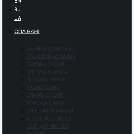
EN
RU
UA
СПА-БАНІ
БАННИЙ КОМПЛЕКС
ТРАДИЦІЙНА ЛАЗНЯ
СОЛЯНА ЛАЗНЯ
СНІГОВА КІМНАТА
РИМСЬКІ ТЕРМИ
АРОМАСАУНА
СПА-КІНОТЕАТР
ФІНСЬКА САУНА
ТУРЕЦЬКИЙ ХАМАМ
ЯПОНСЬКА ОФУРО
СВІТ ДИТИНСТВА