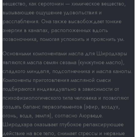
вещество, как серотонин — химическое вещество,
вызывающее ощущение удовольствия и
расслабления. Она также высвобождает тонкие
энергии в каналах, расположенных вдоль
позвоночника, помогая успокоить и прояснить ум.
Основными компонентами масла для Широдхары
являются масла семян сезама (кунжутное масло),
сладкого миндаля, подсолнечника и масла канолы.
Компоненты приготовления масляной смеси
подбираются индивидуально в зависимости от
психофизиологического типа человека и позволяют
создать баланс первоэлементов (эфир, воздух,
огонь, вода, земля), согласно Аюрведе.
Широдхара оказывает глубокое релаксирующее
действие на все тело, снимает стрессы и нервные