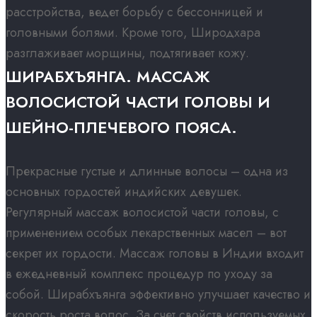
расстройства, ведет борьбу с бессонницей и
головными болями. Кроме того, Широдхара
разглаживает морщины, подтягивает кожу.
ШИРАБХЪЯНГА. МАССАЖ
ВОЛОСИСТОЙ ЧАСТИ ГОЛОВЫ И
ШЕЙНО-ПЛЕЧЕВОГО ПОЯСА.​
Прекрасные густые и длинные волосы – одна из
основных гордостей индийских девушек.
Регулярный массаж волосистой части головы, с
применением особых лекарственных масел – вот
секрет их гордости. Массаж головы в Индии входит
в ежедневный комплекс процедур по уходу за
собой. Ширабхъянга эффективно улучшает качество и
скорость роста волос. За счет свойств используемых