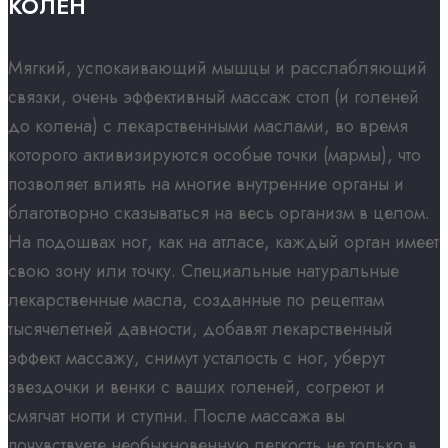
КОЛЕН​
Мягкий, успокаивающий мышцы и расслабляющий
связки, очень эффективный массаж стоп (и голеней
до колена) с лекарственными маслами, во время
которого активизируются особые точки (мармы), что
позволяет влиять на многие внутренние органы и
благотворно сказываться на весь организм в целом.
На подошвах ног, как на атласе, каждый орган имеет
свою зону или точку. Специальные натуральные
лекарственные масла, созданные по рецептам
тысячелетней давности, добавят лекарственный
эффект массажу, снимут усталость с ног, уберут
звездочки и венки с ваших голеней, согреют и
смягчат ногти и ступни. После массажа вы
почувствуете необыкновенную легкость не только в