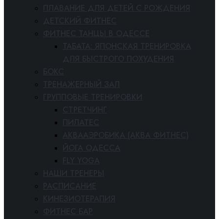
ПЛАВАНИЕ ДЛЯ ДЕТЕЙ С РОЖДЕНИЯ
ДЕТСКИЙ ФИТНЕС
ФИТНЕС ТАНЦЫ В ОДЕССЕ
ТАБАТА: ЯПОНСКАЯ ТРЕНИРОВКА
ДЛЯ БЫСТРОГО ПОХУДЕНИЯ
БОКС
ТРЕНАЖЕРНЫЙ ЗАЛ
ГРУППОВЫЕ ТРЕНИРОВКИ
СТРЕТЧИНГ
ПИЛАТЕС
АКВААЭРОБИКА (АКВА ФИТНЕС)
ЙОГА ОДЕССА
FLY YOGA
НАШИ ТРЕНЕРЫ
РАСПИСАНИЕ
КИНЕЗИОТЕРАПИЯ
ФИТНЕС БАР