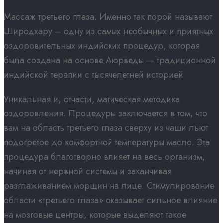
Массаж третьего глаза. Именно так порой называют
Широдхару – одну из самых необычных и приятных
оздоровительных индийских процедур, которая
была создана на основе Аюрведы — традиционной
индийской терапии с тысячелетней историей
Уникальная и, отчасти, магическая методика
оздоровления. Процедуры заключается в том, что
вам на область третьего глаза сверху из чаши льют
подогретое до комфортной температуры масло. Эта
процедура благотворно влияет на весь организм,
начиная от нервной системы и заканчивая
разглаживанием морщин на лице. Стимулирование
области «третьего глаза» оказывает сильное влияние
на мозговые центры, которые выделяют такое