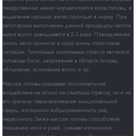
лекарственных масел нормализуется кожа головы, а
выделение сальных желез приходит в норму. При
регулярном выполнении данной процедуры частота
мытья волос уменьшается в 2-3 раза. Повседневная
жизнь часто приносит в нашу жизнь стрессовые
ситуации. Типичными симптомами стресса являются
головные боли, напряжение в области головы,
облысение, истончение волос и пр.
Массаж головы оказывает положительное
воздействие не только на симптомы стресса, но и на
его причину: перенапряжение эмоциональной
сферы, излишнюю взбудораженность ума,
нервозность.Также массаж головы способствует
очищению носа и ушей, снимает излишнюю