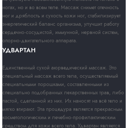
ногах, но и во всем теле. Массаж снимет отечность
ног и дряблость и сухость кожи ног, стабилизирует
энергетический баланс организма, улучшит работу
сердечно-сосудистой, иммунной, нервной систем,
опорно-двигательного аппарата.
УДВАРТАН​
Единственный сухой аюрведический массаж. Это
специальный массаж всего тела, осуществляемый
специальными порошками, составленными из
специально подобранных лекарственных трав, либо
пастой, сделанной из них. Их наносят на всё тело и
мягко втирают. Эта процедура является прекрасным
косметологическим и лечебно-профилактическим
средством для кожи всего тела. Удвартан является