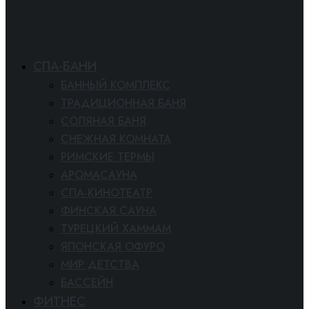
СПА-БАНИ
БАННЫЙ КОМПЛЕКС
ТРАДИЦИОННАЯ БАНЯ
СОЛЯНАЯ БАНЯ
СНЕЖНАЯ КОМНАТА
РИМСКИЕ ТЕРМЫ
АРОМАСАУНА
СПА-КИНОТЕАТР
ФИНСКАЯ САУНА
ТУРЕЦКИЙ ХАММАМ
ЯПОНСКАЯ ОФУРО
МИР ДЕТСТВА
БАССЕЙН
ФИТНЕС