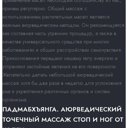
применение масел необходим большинству из нас,
причем регулярно. Общий массаж с
использованием растительных масел является
важным аюрведическим методом. Он рекомендуется
как составная часть утренних процедур, а также в
качестве универсального средства при многих
заболеваниях и общих расстройствах самочувствия.
Прикосновения передают нашему телу энергию и
устраняют застойные явления на его поверхности.
Желательно делать небольшой аюрведический
массаж хотя бы два раза в неделю для успокоения
ума и укрепления различных органов и систем
организма.
ПАДМАБХЪЯНГА. АЮРВЕДИЧЕСКИЙ
ТОЧЕЧНЫЙ МАССАЖ СТОП И НОГ ОТ