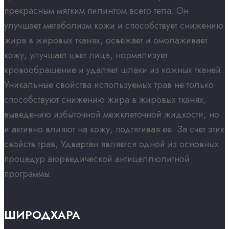
прекрасным мягким пилингом всего тела. Он
улучшает метаболизм кожи и способствует снижению
жира в жировых тканях, освежает и омолаживает
кожу, улучшает цвет лица, нормализует
кровообращение и удаляет шлаки из кожных тканей.
Уникальные свойства используемых трав не только
способствуют снижению жира в жировых тканях,
выведению избыточной межклеточной жидкости, но
и активно влияют на кожу, подтягивая ее. За счет этих
свойств трав, Удвартан является одной из основных
процедур аюрведической антицеллюлитной
программы.
ШИРОДХАРА​