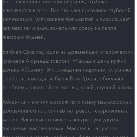
в соответствии с его конституцией, глубоко
впитывается в тело. Все это дает состояние глубокой
релаксации, успокаивает бег мыслей и возрождает
как тело так и эмоциональную сферу из пепла
жестоких будней.
Вагбхатт-Самхита, один из древнейших классических
трактатов Аюрведы говорит: «Каждый день нужно
делать Абхъянгу. Это замедляет старение, устраняет
слабость, выводит избыток Вата-Доши, облегчает
проблемы расстройств головы, ушей, ступней и ног»
Абхъянга – мягкий массаж тела кунжутным маслом с
добавлением настоянных на травах лекарственных
масел. Часто выполняется в четыре руки двумя
техниками-массажистами. Массаж и наружное