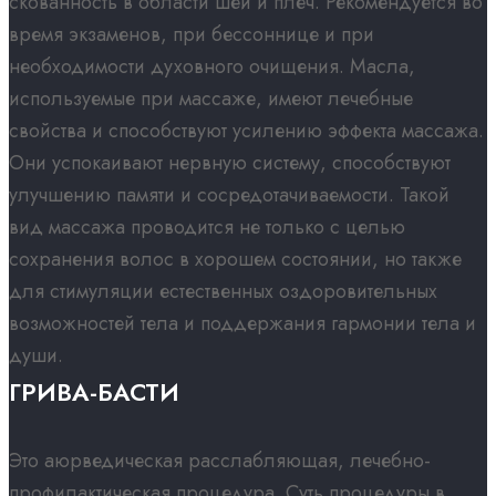
скованность в области шеи и плеч. Рекомендуется во
время экзаменов, при бессоннице и при
необходимости духовного очищения. Масла,
используемые при массаже, имеют лечебные
свойства и способствуют усилению эффекта массажа.
Они успокаивают нервную систему, способствуют
улучшению памяти и сосредотачиваемости. Такой
вид массажа проводится не только с целью
сохранения волос в хорошем состоянии, но также
для стимуляции естественных оздоровительных
возможностей тела и поддержания гармонии тела и
души.
ГРИВА-БАСТИ​
Это аюрведическая расслабляющая, лечебно-
профилактическая процедура. Суть процедуры в