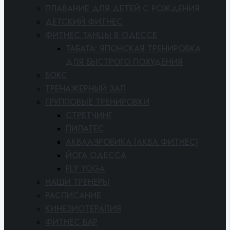
ПЛАВАНИЕ ДЛЯ ДЕТЕЙ С РОЖДЕНИЯ
ДЕТСКИЙ ФИТНЕС
ФИТНЕС ТАНЦЫ В ОДЕССЕ
ТАБАТА: ЯПОНСКАЯ ТРЕНИРОВКА
ДЛЯ БЫСТРОГО ПОХУДЕНИЯ
БОКС
ТРЕНАЖЕРНЫЙ ЗАЛ
ГРУППОВЫЕ ТРЕНИРОВКИ
СТРЕТЧИНГ
ПИЛАТЕС
АКВААЭРОБИКА (АКВА ФИТНЕС)
ЙОГА ОДЕССА
FLY YOGA
НАШИ ТРЕНЕРЫ
РАСПИСАНИЕ
КИНЕЗИОТЕРАПИЯ
ФИТНЕС БАР