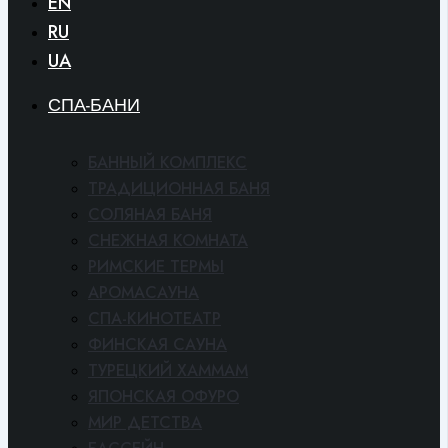
EN
RU
UA
СПА-БАНИ
БАННЫЙ КОМПЛЕКС
ТРАДИЦИОННАЯ БАНЯ
СОЛЯНАЯ БАНЯ
СНЕЖНАЯ КОМНАТА
РИМСКИЕ ТЕРМЫ
АРОМАСАУНА
СПА-КИНОТЕАТР
ФИНСКАЯ САУНА
ТУРЕЦКИЙ ХАММАМ
ЯПОНСКАЯ ОФУРО
МИР ДЕТСТВА