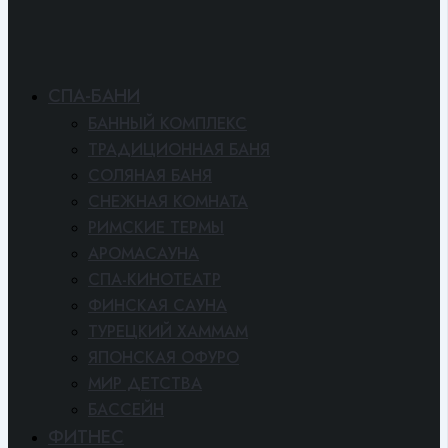
СПА-БАНИ
БАННЫЙ КОМПЛЕКС
ТРАДИЦИОННАЯ БАНЯ
СОЛЯНАЯ БАНЯ
СНЕЖНАЯ КОМНАТА
РИМСКИЕ ТЕРМЫ
АРОМАСАУНА
СПА-КИНОТЕАТР
ФИНСКАЯ САУНА
ТУРЕЦКИЙ ХАММАМ
ЯПОНСКАЯ ОФУРО
МИР ДЕТСТВА
БАССЕЙН
ФИТНЕС