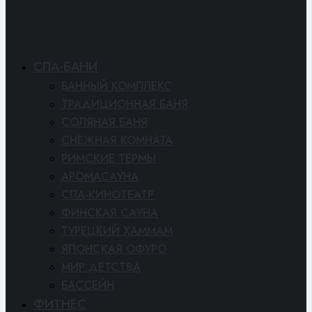
СПА-БАНИ
БАННЫЙ КОМПЛЕКС
ТРАДИЦИОННАЯ БАНЯ
СОЛЯНАЯ БАНЯ
СНЕЖНАЯ КОМНАТА
РИМСКИЕ ТЕРМЫ
АРОМАСАУНА
СПА-КИНОТЕАТР
ФИНСКАЯ САУНА
ТУРЕЦКИЙ ХАММАМ
ЯПОНСКАЯ ОФУРО
МИР ДЕТСТВА
БАССЕЙН
ФИТНЕС