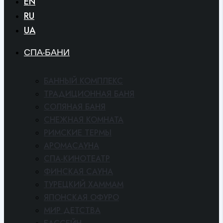
EN
RU
UA
СПА-БАНИ
БАННЫЙ КОМПЛЕКС
ТРАДИЦИОННАЯ БАНЯ
СОЛЯНАЯ БАНЯ
СНЕЖНАЯ КОМНАТА
РИМСКИЕ ТЕРМЫ
АРОМАСАУНА
СПА-КИНОТЕАТР
ФИНСКАЯ САУНА
ТУРЕЦКИЙ ХАММАМ
ЯПОНСКАЯ ОФУРО
МИР ДЕТСТВА