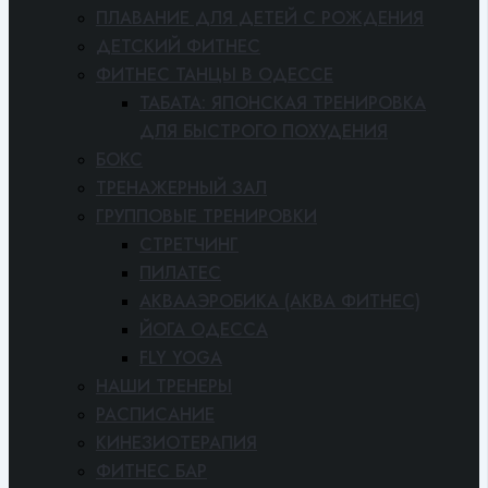
ПЛАВАНИЕ ДЛЯ ДЕТЕЙ С РОЖДЕНИЯ
ДЕТСКИЙ ФИТНЕС
ФИТНЕС ТАНЦЫ В ОДЕССЕ
ТАБАТА: ЯПОНСКАЯ ТРЕНИРОВКА
ДЛЯ БЫСТРОГО ПОХУДЕНИЯ
БОКС
ТРЕНАЖЕРНЫЙ ЗАЛ
ГРУППОВЫЕ ТРЕНИРОВКИ
СТРЕТЧИНГ
ПИЛАТЕС
АКВААЭРОБИКА (АКВА ФИТНЕС)
ЙОГА ОДЕССА
FLY YOGA
НАШИ ТРЕНЕРЫ
РАСПИСАНИЕ
КИНЕЗИОТЕРАПИЯ
ФИТНЕС БАР