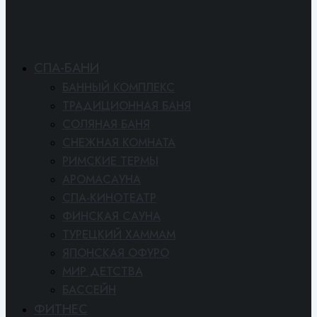
СПА-БАНИ
БАННЫЙ КОМПЛЕКС
ТРАДИЦИОННАЯ БАНЯ
СОЛЯНАЯ БАНЯ
СНЕЖНАЯ КОМНАТА
РИМСКИЕ ТЕРМЫ
АРОМАСАУНА
СПА-КИНОТЕАТР
ФИНСКАЯ САУНА
ТУРЕЦКИЙ ХАММАМ
ЯПОНСКАЯ ОФУРО
МИР ДЕТСТВА
БАССЕЙН
ФИТНЕС